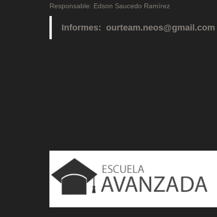
Responsable: Edson Saucedo Ramírez
Informes: ourteam.neos@gmail.com