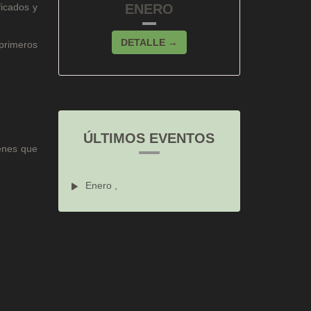
ficados y
ENERO
DETALLE →
primeros
ÚLTIMOS EVENTOS
enes que
Enero ,