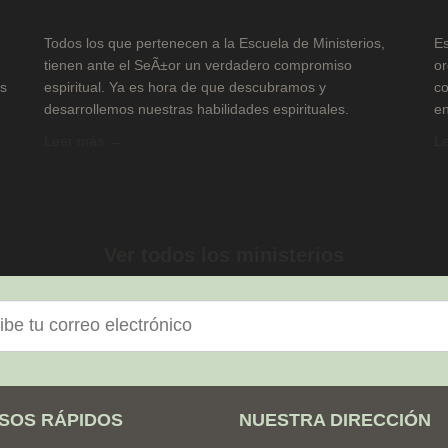
Todos los que pertenecen a la Escuela de Ministerios,
Es
tienen ante el SeÃ±or un verdadero compromiso
or
us
espiritual. Ya es hora de que descubramos y
co
desarrollemos nuestras habilidades espirituales.
en
Leer más →
L
Ver todos los ministerios
nico
SOS RÁPIDOS
NUESTRA DIRECCIÓN