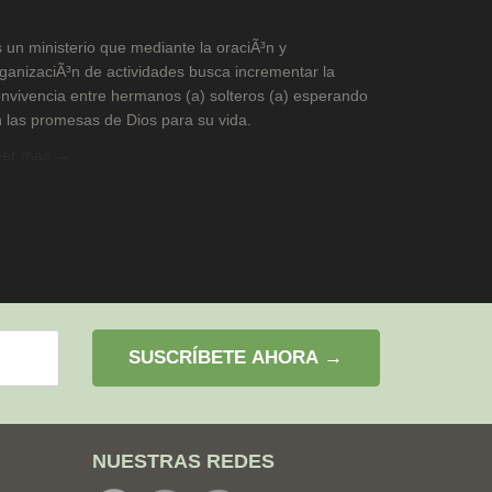
 un ministerio que mediante la oraciÃ³n y
ganizaciÃ³n de actividades busca incrementar la
nvivencia entre hermanos (a) solteros (a) esperando
 las promesas de Dios para su vida.
eer más →
SUSCRÍBETE AHORA →
NUESTRAS REDES