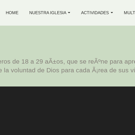
HOME
NUESTRA IGLESIA
ACTIVIDADES
MULT
os de 18 a 29 aÃ±os, que se reÃºne para aprend
 la voluntad de Dios para cada Ã¡rea de sus v