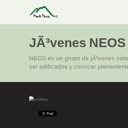
JÃ³venes NEOS
NEOS es un grupo de jÃ³venes solter
ser edificados y conocer plenamente