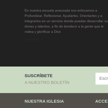
En nuestra escuela avanzada nos enfocamos a
Profundizar, Reflexionar, Ayudarles, Orientarles y a
integrarlos en un servicio donde puedan desarrollar s
dones y talentos, a fin de bendecir a la gente que le
rodea y glorificar a Dios
Leer más →
Correo
SUSCRÍBETE
electró
A NUESTRO BOLETÍN
NUESTRA IGLESIA
ACCE