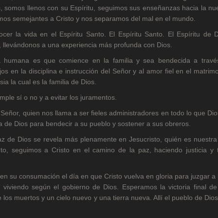
, somos llenos con su Espíritu, seguimos sus enseñanzas hacia la nu
mos semejantes a Cristo y nos separamos del mal en el mundo.
r la vida en el Espíritu Santo. El Espíritu Santo. El Espíritu de D
al, llevándonos a una experiencia más profunda con Dios.
a humana es que comience en la familia y sea bendecida a travé
s en la disciplina e instrucción del Señor y al amor fiel en el matrim
ia la cual es la familia de Dios.
ple sí o no y a evitar los juramentos.
eñor, quien nos llama a ser fieles administradores en todo lo que Di
ía de Dios para bendecir a su pueblo y sostener a sus obreros.
az de Dios se revela más plenamente en Jesucristo, quién es nuestra
to, seguimos a Cristo en el camino de la paz, haciendo justicia y 
n su consumación el día en que Cristo vuelva en gloria para juzgar a 
á viviendo según el gobierno de Dios. Esperamos la victoria final de
e los muertos y un cielo nuevo y una tierra nueva. Allí el pueblo de Dios