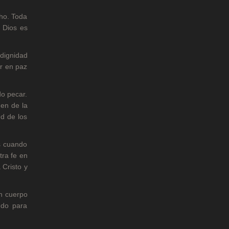
cho. Toda
 Dios es
 dignidad
ir en paz
o pecar.
den de la
ud de los
s cuando
tra fe en
 Cristo y
un cuerpo
ndo para