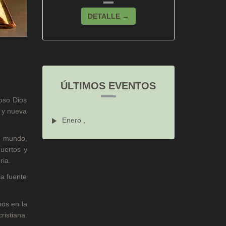
DETALLE →
ÚLTIMOS EVENTOS
oso Dios
n y nueva
Enero ,
el mundo,
muertos y
ria.
la fuente
nos en la
ristiana.