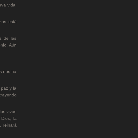
eva vida.
ios está
s de las
onio. Aún
os nos ha
 paz y la
trayendo
los vivos
 Dios, la
, reinará