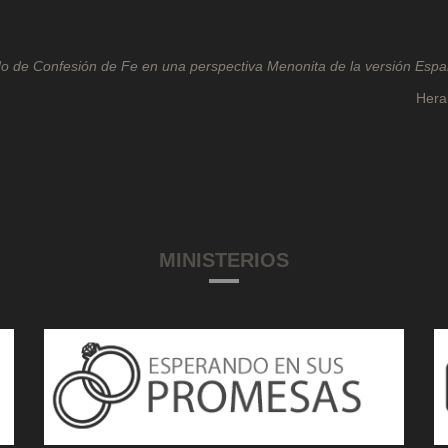
o de Confesión de Fe en una perspectiva Menonita de la versión Espa
Hera
MINISTERIOS