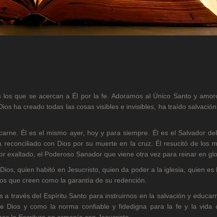
 los que se acercan a Él por la fe. Adoramos al Único Santo y amor
ios ha creado todas las cosas visibles e invisibles, ha traído salvació
carne. Él es el mismo ayer, hoy y para siempre. Él es el Salvador d
 reconciliado con Dios por su muerte en la cruz. Él resucitó de los 
ñor exaltado, el Poderoso Sanador que viene otra vez para reinar en glo
Dios, quien habitó en Jesucristo, quien da poder a la iglesia, quien es 
los que creen como la garantía de su redención.
 a través del Espíritu Santo para instruirnos en la salvación y educar
e Dios y como la norma confiable y fidedigna para la fe y la vida c
mos la Escritura en armonía con Jesucristo.