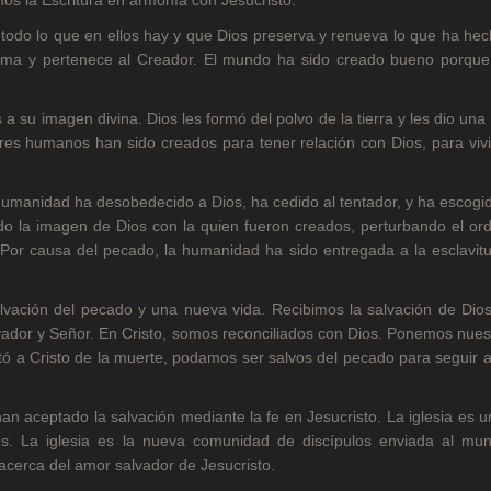
y todo lo que en ellos hay y que Dios preserva y renueva lo que ha he
misma y pertenece al Creador. El mundo ha sido creado bueno porque
 su imagen divina. Dios les formó del polvo de la tierra y les dio una
eres humanos han sido creados para tener relación con Dios, para viv
manidad ha desobedecido a Dios, ha cedido al tentador, y ha escogid
do la imagen de Dios con la quien fueron creados, perturbando el or
 Por causa del pecado, la humanidad ha sido entregada a la esclavit
lvación del pecado y una nueva vida. Recibimos la salvación de Dio
ador y Señor. En Cristo, somos reconciliados con Dios. Ponemos nues
ó a Cristo de la muerte, podamos ser salvos del pecado para seguir a
an aceptado la salvación mediante la fe en Jesucristo. La iglesia es 
. La iglesia es la nueva comunidad de discípulos enviada al mu
n acerca del amor salvador de Jesucristo.