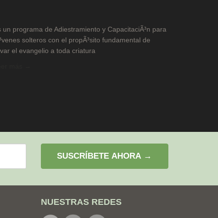
 un programa de Adiestramiento y CapacitaciÃ³n para
³venes solteros con el propÃ³sito fundamental de
evar el evangelio a toda criatura
eer más →
SUSCRÍBETE AHORA →
NUESTRAS REDES