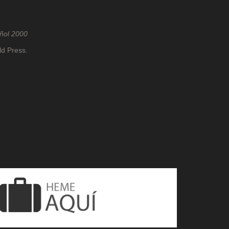
ñol 2000
ld Press.