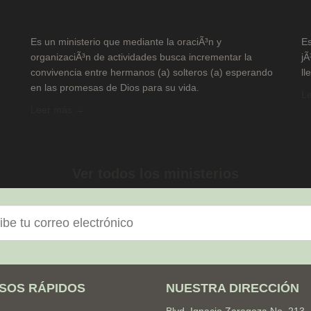
Es un ministerio que mediante la oraciÃ³n y
Es
organizaciÃ³n de actividades busca incrementar la
jÃ
convivencia entre hermanos (a) solteros (a) esperando
ll
en las promesas de Dios para su vida.
L
Leer más →
Ver todos los ministerios
nico
SOS RÁPIDOS
NUESTRA DIRECCIÓN