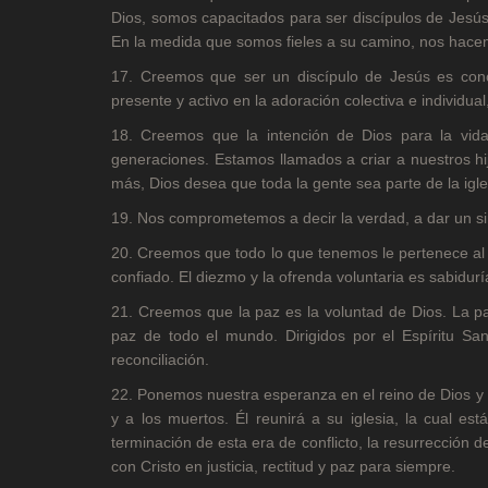
Dios, somos capacitados para ser discípulos de Jesús
En la medida que somos fieles a su camino, nos hace
17. Creemos que ser un discípulo de Jesús es conoce
presente y activo en la adoración colectiva e individu
18. Creemos que la intención de Dios para la vid
generaciones. Estamos llamados a criar a nuestros hijo
más, Dios desea que toda la gente sea parte de la igles
19. Nos comprometemos a decir la verdad, a dar un sim
20. Creemos que todo lo que tenemos le pertenece al S
confiado. El diezmo y la ofrenda voluntaria es sabidur
21. Creemos que la paz es la voluntad de Dios. La p
paz de todo el mundo. Dirigidos por el Espíritu San
reconciliación.
22. Ponemos nuestra esperanza en el reino de Dios y e
y a los muertos. Él reunirá a su iglesia, la cual est
terminación de esta era de conflicto, la resurrección d
con Cristo en justicia, rectitud y paz para siempre.