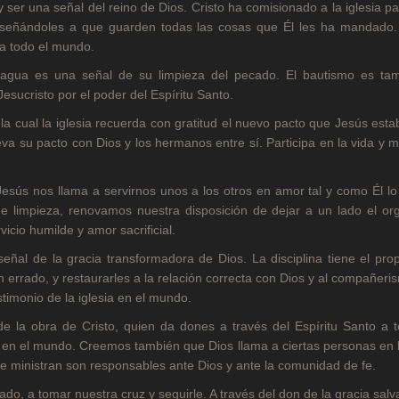
 ser una señal del reino de Dios. Cristo ha comisionado a la iglesia p
enseñándoles a que guarden todas las cosas que Él les ha mandado.
 a todo el mundo.
agua es una señal de su limpieza del pecado. El bautismo es ta
esucristo por el poder del Espíritu Santo.
 cual la iglesia recuerda con gratitud el nuevo pacto que Jesús esta
va su pacto con Dios y los hermanos entre sí. Participa en la vida y 
Jesús nos llama a servirnos unos a los otros en amor tal y como Él lo
limpieza, renovamos nuestra disposición de dejar a un lado el orgu
cio humilde y amor sacrificial.
señal de la gracia transformadora de Dios. La disciplina tiene el pro
errado, y restaurarles a la relación correcta con Dios y al compañeri
testimonio de la iglesia en el mundo.
e la obra de Cristo, quien da dones a través del Espíritu Santo a t
a y en el mundo. Creemos también que Dios llama a ciertas personas en l
ue ministran son responsables ante Dios y ante la comunidad de fe.
do, a tomar nuestra cruz y seguirle. A través del don de la gracia sal