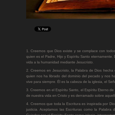
1. Creemos que Dios existe y se complace con todos
quien es el Padre, Hijo y Espíritu Santo eternamente. D
vida a la humanidad mediante Jesucristo.
2. Creemos en Jesucristo, la Palabra de Dios hecha 
quien nos ha librado del dominio del pecado y nos ha
vive para siempre. Él es la cabeza de la iglesia, el Se
3. Creemos en el Espíritu Santo, el Espíritu Eterno de 
de nuestra vida en Cristo y es derramado sobre aquel
4. Creemos que toda la Escritura es inspirada por Dios
justicia. Aceptamos las Escrituras como la Palabra d
Guiados por el Espíritu Santo como iglesia, interpreta