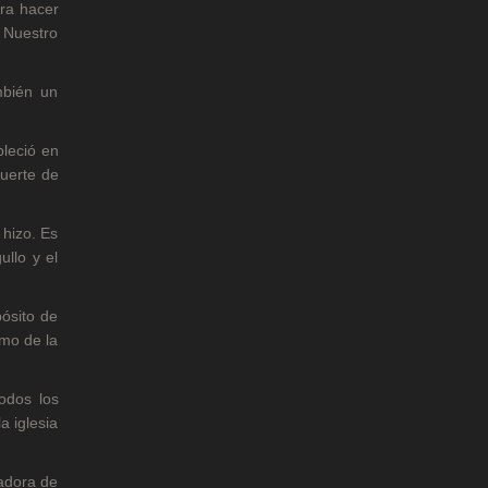
ara hacer
 Nuestro
mbién un
bleció en
muerte de
 hizo. Es
llo y el
pósito de
smo de la
odos los
a iglesia
vadora de