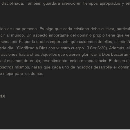
 disciplinada. También guardará silencio en tiempos apropiados y en
ida de una persona. Es algo que cada cristiano debe cultivar, partic
cir al mundo. Un aspecto importante del dominio propio tiene que ve
echos por Él, por lo que es importante que cuidemos de ellos, aliment
da día. "Glorificad a Dios con vuestro cuerpo" (l Cor.6:20). Además, e
cciones hacia otros. Aquellos que quieren glorificar a Dios buscarán e
 así escenas de enojo, resentimiento, celos e impaciencia. El deseo 
nosotros mismos, harán que cada uno de nosotros desarrolle el domin
lo mejor para los demás.
mx