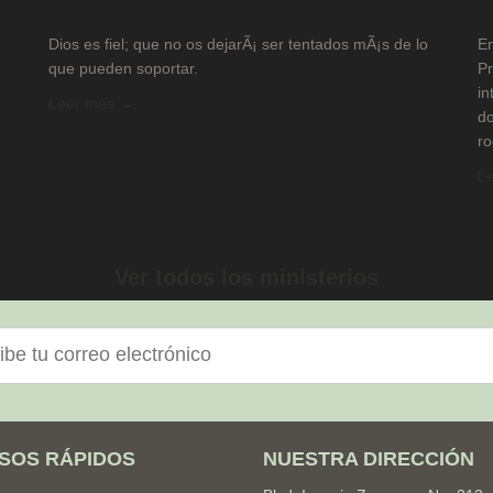
Dios es fiel; que no os dejarÃ¡ ser tentados mÃ¡s de lo
En
que pueden soportar.
Pr
in
Leer más →
do
ro
L
Ver todos los ministerios
nico
SOS RÁPIDOS
NUESTRA DIRECCIÓN