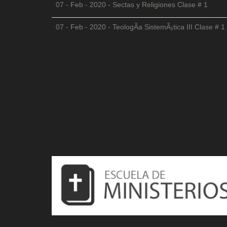
07 - Feb - 2020 - Sectas y Religiones Clase # 1
07 - Feb - 2020 - TeologÃ­a SistemÃ¡tica III Clase # 1