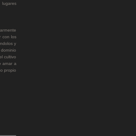
 lugares
ularmente
r con los
ándolos y
l dominio
l cultivo
de amar a
io propio