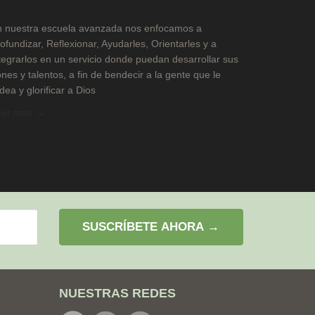
 nuestra escuela avanzada nos enfocamos a
ofundizar, Reflexionar, Ayudarles, Orientarles y a
tegrarlos en un servicio donde puedan desarrollar sus
nes y talentos, a fin de bendecir a la gente que le
dea y glorificar a Dios
eer más →
SUSCRÍBETE AHORA →
NUESTRAS REDES