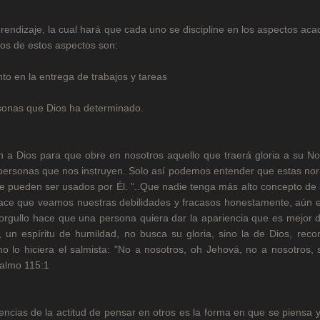
prendizaje, la cual hará que cada uno se discipline en los aspectos ac
nos de estos aspectos son:
to en la entrega de trabajos y tareas
ersonas que Dios ha determinado.
n a Dios para que obre en nosotros aquello que traerá gloria a su N
personas que nos instruyen. Solo así podemos entender que estas no
 pueden ser usados por Él. "..Que nadie tenga más alto concepto de 
 hace que veamos nuestras debilidades y fracasos honestamente, aún 
 orgullo hace que una persona quiera dar la apariencia que es mejor 
 un espíritu de humildad, no busca su gloria, sino la de Dios, reco
lo hiciera el salmista: "No a nosotros, oh Jehová, no a nosotros, s
Salmo 115:1
encias de la actitud de pensar en otros es la forma en que se piensa y