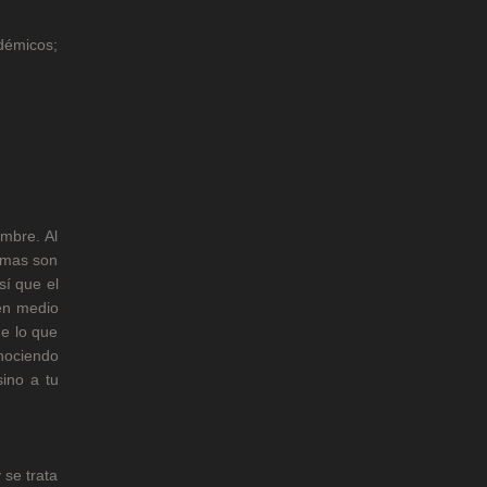
adémicos;
ombre. Al
rmas son
sí que el
en medio
de lo que
nociendo
ino a tu
 se trata