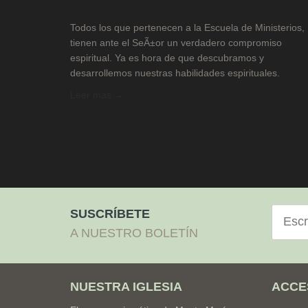
Todos los que pertenecen a la Escuela de Ministerios,
tienen ante el SeÃ±or un verdadero compromiso
espiritual. Ya es hora de que descubramos y
desarrollemos nuestras habilidades espirituales.
Leer más →
Correo
SUSCRÍBETE
electró
A NUESTRO BOLETÍN
NUESTRA IGLESIA
ACCE