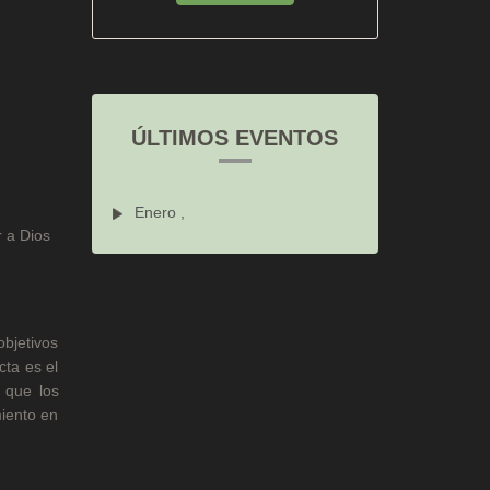
ÚLTIMOS EVENTOS
Enero ,
r a Dios
objetivos
cta es el
s que los
miento en