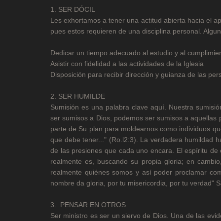
1. SER DÓCIL
Les exhortamos a tener una actitud abierta hacia el a
pues estos requieren de una disciplina personal. Algu
Dedicar un tiempo adecuado al estudio y al cumplimien
Asistir con fidelidad a las actividades de la Iglesia
Disposición para recibir dirección y guianza de las p
2. SER HUMILDE
Sumisión es una palabra clave aquí. Nuestra sumisió
ser sumisos a Dios, podemos ser sumisos a aquellas 
parte de Su plan para moldearnos como individuos que
que debe tener..." (Ro.l2:3). La verdadera humildad
de las presiones que cada uno encara. El espíritu de
realmente es, buscando su propia gloria; en cambio,
realmente quiénes somos y así poder proclamar como 
nombre da gloria, por tu misericordia, por tu verdad" 
3. PENSAR EN OTROS
Ser ministro es ser un siervo de Dios. Una de las evid