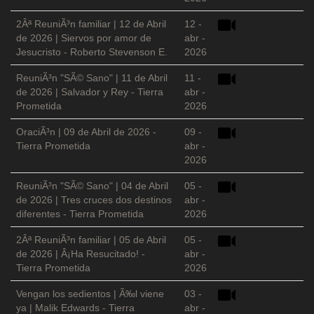
2Âª ReuniÃ³n familiar | 12 de Abril
12 -
de 2026 | Siervos por amor de
abr -
Jesucristo - Roberto Stevenson E.
2026
ReuniÃ³n "SÃ© Sano" | 11 de Abril
11 -
de 2026 | Salvador y Rey - Tierra
abr -
Prometida
2026
OraciÃ³n | 09 de Abril de 2026 -
09 -
Tierra Prometida
abr -
2026
ReuniÃ³n "SÃ© Sano" | 04 de Abril
05 -
de 2026 | Tres cruces dos destinos
abr -
diferentes - Tierra Prometida
2026
2Âª ReuniÃ³n familiar | 05 de Abril
05 -
de 2026 | Â¡Ha Resucitado! -
abr -
Tierra Prometida
2026
Vengan los sedientos | Ã‰l viene
03 -
ya | Malik Edwards - Tierra
abr -