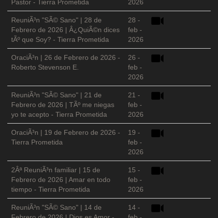
Pastor - Tierra Prometida
2026
ReuniÃ³n "SÃ© Sano" | 28 de
28 -
Febrero de 2026 | Â¿QuiÃ©n dices
feb -
tÃº que Soy? - Tierra Prometida
2026
OraciÃ³n | 26 de Febrero de 2026 -
26 -
Roberto Stevenson E.
feb -
2026
ReuniÃ³n "SÃ© Sano" | 21 de
21 -
Febrero de 2026 | TÃº me niegas
feb -
yo te acepto - Tierra Prometida
2026
OraciÃ³n | 19 de Febrero de 2026 -
19 -
Tierra Prometida
feb -
2026
2Âª ReuniÃ³n familiar | 15 de
15 -
Febrero de 2026 | Amar en todo
feb -
tiempo - Tierra Prometida
2026
ReuniÃ³n "SÃ© Sano" | 14 de
14 -
Febrero de 2026 | Dios es Amor -
feb -