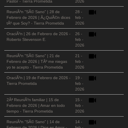
Pastor - Tierra Prometida
2026
ReuniÃ³n "SÃ© Sano" | 28 de
28 -
Febrero de 2026 | Â¿QuiÃ©n dices
feb -
tÃº que Soy? - Tierra Prometida
2026
OraciÃ³n | 26 de Febrero de 2026 -
26 -
Roberto Stevenson E.
feb -
2026
ReuniÃ³n "SÃ© Sano" | 21 de
21 -
Febrero de 2026 | TÃº me niegas
feb -
yo te acepto - Tierra Prometida
2026
OraciÃ³n | 19 de Febrero de 2026 -
19 -
Tierra Prometida
feb -
2026
2Âª ReuniÃ³n familiar | 15 de
15 -
Febrero de 2026 | Amar en todo
feb -
tiempo - Tierra Prometida
2026
ReuniÃ³n "SÃ© Sano" | 14 de
14 -
Febrero de 2026 | Dios es Amor -
feb -