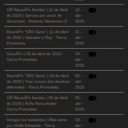
2Âª ReuniÃ³n familiar | 12 de Abril
12 -
de 2026 | Siervos por amor de
abr -
Jesucristo - Roberto Stevenson E.
2026
ReuniÃ³n "SÃ© Sano" | 11 de Abril
11 -
de 2026 | Salvador y Rey - Tierra
abr -
Prometida
2026
OraciÃ³n | 09 de Abril de 2026 -
09 -
Tierra Prometida
abr -
2026
ReuniÃ³n "SÃ© Sano" | 04 de Abril
05 -
de 2026 | Tres cruces dos destinos
abr -
diferentes - Tierra Prometida
2026
2Âª ReuniÃ³n familiar | 05 de Abril
05 -
de 2026 | Â¡Ha Resucitado! -
abr -
Tierra Prometida
2026
Vengan los sedientos | Ã‰l viene
03 -
ya | Malik Edwards - Tierra
abr -