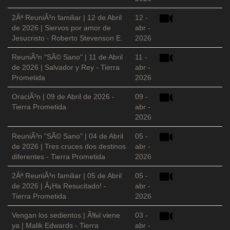
2Âª ReuniÃ³n familiar | 12 de Abril
12 -
de 2026 | Siervos por amor de
abr -
Jesucristo - Roberto Stevenson E.
2026
ReuniÃ³n "SÃ© Sano" | 11 de Abril
11 -
de 2026 | Salvador y Rey - Tierra
abr -
Prometida
2026
OraciÃ³n | 09 de Abril de 2026 -
09 -
Tierra Prometida
abr -
2026
ReuniÃ³n "SÃ© Sano" | 04 de Abril
05 -
de 2026 | Tres cruces dos destinos
abr -
diferentes - Tierra Prometida
2026
2Âª ReuniÃ³n familiar | 05 de Abril
05 -
de 2026 | Â¡Ha Resucitado! -
abr -
Tierra Prometida
2026
Vengan los sedientos | Ã‰l viene
03 -
ya | Malik Edwards - Tierra
abr -