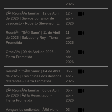
2026
2Âª ReuniÃ³n familiar | 12 de Abril
12 -
de 2026 | Siervos por amor de
abr -
Jesucristo - Roberto Stevenson E.
2026
ReuniÃ³n "SÃ© Sano" | 11 de Abril
11 -
de 2026 | Salvador y Rey - Tierra
abr -
Prometida
2026
OraciÃ³n | 09 de Abril de 2026 -
09 -
Tierra Prometida
abr -
2026
ReuniÃ³n "SÃ© Sano" | 04 de Abril
05 -
de 2026 | Tres cruces dos destinos
abr -
diferentes - Tierra Prometida
2026
2Âª ReuniÃ³n familiar | 05 de Abril
05 -
de 2026 | Â¡Ha Resucitado! -
abr -
Tierra Prometida
2026
Vengan los sedientos | Ã‰l viene
03 -