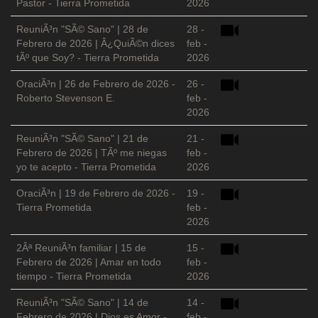
Pastor - Tierra Prometida
2026
ReuniÃ³n "SÃ© Sano" | 28 de
28 -
Febrero de 2026 | Â¿QuiÃ©n dices
feb -
tÃº que Soy? - Tierra Prometida
2026
OraciÃ³n | 26 de Febrero de 2026 -
26 -
Roberto Stevenson E.
feb -
2026
ReuniÃ³n "SÃ© Sano" | 21 de
21 -
Febrero de 2026 | TÃº me niegas
feb -
yo te acepto - Tierra Prometida
2026
OraciÃ³n | 19 de Febrero de 2026 -
19 -
Tierra Prometida
feb -
2026
2Âª ReuniÃ³n familiar | 15 de
15 -
Febrero de 2026 | Amar en todo
feb -
tiempo - Tierra Prometida
2026
ReuniÃ³n "SÃ© Sano" | 14 de
14 -
Febrero de 2026 | Dios es Amor -
feb -