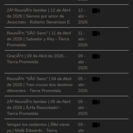
2Âª ReuniÃ³n familiar | 12 de Abril
12 -
de 2026 | Siervos por amor de
abr -
Jesucristo - Roberto Stevenson E.
2026
ReuniÃ³n "SÃ© Sano" | 11 de Abril
11 -
de 2026 | Salvador y Rey - Tierra
abr -
Prometida
2026
OraciÃ³n | 09 de Abril de 2026 -
09 -
Tierra Prometida
abr -
2026
ReuniÃ³n "SÃ© Sano" | 04 de Abril
05 -
de 2026 | Tres cruces dos destinos
abr -
diferentes - Tierra Prometida
2026
2Âª ReuniÃ³n familiar | 05 de Abril
05 -
de 2026 | Â¡Ha Resucitado! -
abr -
Tierra Prometida
2026
Vengan los sedientos | Ã‰l viene
03 -
ya | Malik Edwards - Tierra
abr -