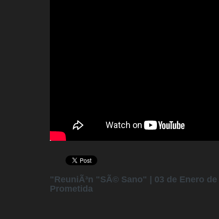
"ReuniÃ³n "SÃ© Sano" | 03 de Enero de 2
Prometida