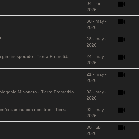
04 - jun -
2026
30 - may -
2026
E.
28 - may -
2026
 giro inesperado - Tierra Prometida
24 - may -
2026
21 - may -
2026
 Magdala Misionera - Tierra Prometida
03 - may -
2026
sús camina con nosotros - Tierra
02 - may -
2026
.
30 - abr -
2026