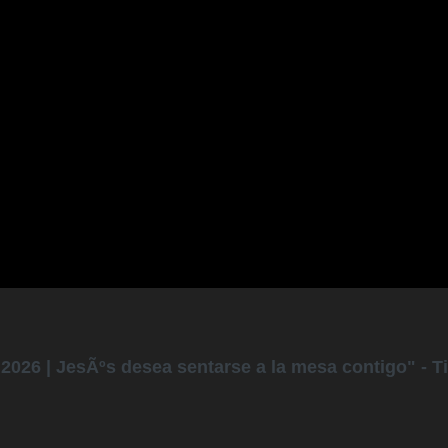
026 | JesÃºs desea sentarse a la mesa contigo" - Ti