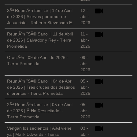
2Âª ReuniÃ³n familiar | 12 de Abril
12 -
de 2026 | Siervos por amor de
abr -
Jesucristo - Roberto Stevenson E.
2026
ReuniÃ³n "SÃ© Sano" | 11 de Abril
11 -
de 2026 | Salvador y Rey - Tierra
abr -
Prometida
2026
OraciÃ³n | 09 de Abril de 2026 -
09 -
Tierra Prometida
abr -
2026
ReuniÃ³n "SÃ© Sano" | 04 de Abril
05 -
de 2026 | Tres cruces dos destinos
abr -
diferentes - Tierra Prometida
2026
2Âª ReuniÃ³n familiar | 05 de Abril
05 -
de 2026 | Â¡Ha Resucitado! -
abr -
Tierra Prometida
2026
Vengan los sedientos | Ã‰l viene
03 -
ya | Malik Edwards - Tierra
abr -