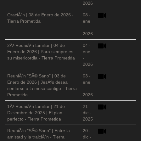
2026
OraciÃ³n | 08 de Enero de 2026 -
08 -
Tierra Prometida
ene
-
2026
2Âª ReuniÃ³n familiar | 04 de
04 -
Enero de 2026 | Para siempre es
ene
su misericordia - Tierra Prometida
-
2026
ReuniÃ³n "SÃ© Sano" | 03 de
03 -
Enero de 2026 | JesÃºs desea
ene
sentarse a la mesa contigo - Tierra
-
Prometida
2026
1Âª ReuniÃ³n familiar | 21 de
21 -
Diciembre de 2025 | El plan
dic -
perfecto - Tierra Prometida
2025
ReuniÃ³n "SÃ© Sano" | Entre la
20 -
amistad y la traiciÃ³n - Tierra
dic -