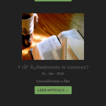
Y tÃº Â¿Realmente le conoces?
01 - feb - 2016
ConociÃ©ndole a Ã‰l
LEER ARTÍCULO →