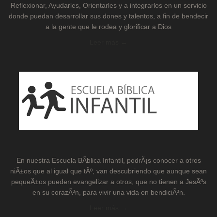
Reflexionar, Ayudarles, Orientarles y a integrarlos en un servicio
donde puedan desarrollar sus dones y talentos, a fin de bendecir
a la gente que le rodea y glorificar a Dios
Leer más →
En nuestra Escuela BÃ­blica Infantil, podrÃ¡s conocer a otros
niÃ±os que al igual que tÃº, van descubriendo que aunque sean
pequeÃ±os pueden evangelizar a otros, que no tienen a JesÃºs
en su corazÃ³n, para vivir una vida en bendiciÃ³n.
Leer más →