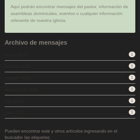
Aquí podrán encontrar mensajes del pastor, información de
asambleas dominicales, eventos o cualquier información
relevante de nuestra iglesia.
Archivo de mensajes
mayo 2016
1
febrero 2016
1
octubre 2015
1
septiembre 2015
1
julio 2015
1
junio 2015
1
Pueden encontrar este y otros artículos ingresando en el
buscador las etiquetas: