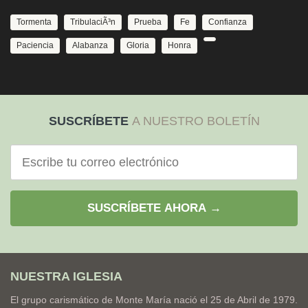
Tormenta
TribulaciÃ³n
Prueba
Fe
Confianza
Paciencia
Alabanza
Gloria
Honra
SUSCRÍBETE
A NUESTRO BOLETÍN
Correo
electrónico
SUSCRÍBETE AHORA →
NUESTRA IGLESIA
El grupo carismático de Monte María nació el 25 de Abril de 1979.