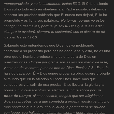
menospreciado, y no lo estimamos.
Isaías 53:3
. Si Cristo, siendo
Dios sufrió todo esto en obediencia al Padre nosotros debemos
soportar las pruebas sabiendo que Él nunca nos dejará, Él lo ha
prometido y es fiel a sus palabras.
No temas, porque yo estoy
contigo; no desmayes, porque yo soy tu Dios que te esfuerzo;
siempre te ayudaré, siempre te sustentaré con la diestra de mi
justicia
.
Isaías 41-10.
Sabiendo esto entendemos que Dios nos va moldeando
conforme a su propósito pero nos ha dado la fe, y esta, no es una
obra que el hombre produce sino es una obra de Dios en
nuestras vidas.
Porque por gracia sois salvos por medio de la fe;
y esto no de vosotros, pues es don de Dios
.
Efesios 2:8.
Esta fe
ha sido dada por Él y Dios quiere probar su obra, quiere probarle
al mundo que en la aflicción su poder nos hace más que
vencedores y al salir de esa prueba Él se llevará la gloria y la
honra.
En lo cual vosotros os alegráis, aunque ahora por
un
poco de tiempo
, si es necesario, tengáis que ser afligidos en
diversas pruebas, para que sometida a prueba vuestra fe, mucho
más preciosa que el oro, el cual aunque perecedero se prueba
con fuego, sea hallada en alabanza, gloria y honra cuando sea