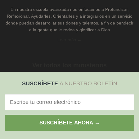
En nuestra escuela avanzada nos enfocamos a Profundizar,
Reflexionar, Ayudarles, Orientarles y a integrarlos en un servicio
donde puedan desarrollar sus dones y talentos, a fin de bendecir
a la gente que le rodea y glorificar a Dios
Leer más →
Ver todos los ministerios
SUSCRÍBETE
A NUESTRO BOLETÍN
Correo
electrónico
SUSCRÍBETE AHORA →