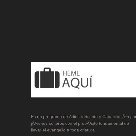
Es un programa de Adiestramiento y CapacitaciÃ³n pa
jÃ³venes solteros con el propÃ³sito fundamental de
llevar el evangelio a toda criatura