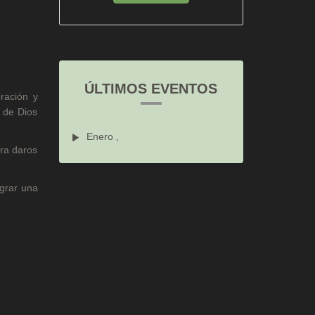
ÚLTIMOS EVENTOS
ración y
 de Dios
Enero ,
ara daros
ograr una