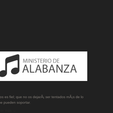
os es fiel; que no os dejarÃ¡ ser tentados mÃ¡s de lo
e pueden soportar.
eer más →