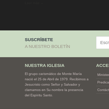
Leer más →
Correo
SUSCRÍBETE
electró
A NUESTRO BOLETÍN
NUESTRA IGLESIA
ACCE
El grupo carismático de Monte María
Ministe
nació el 25 de Abril de 1979. Recibimos a
Predica
Jesucristo como Señor y Salvador y
clamamos en Su nombre la presencia
Contác
del Espíritu Santo.