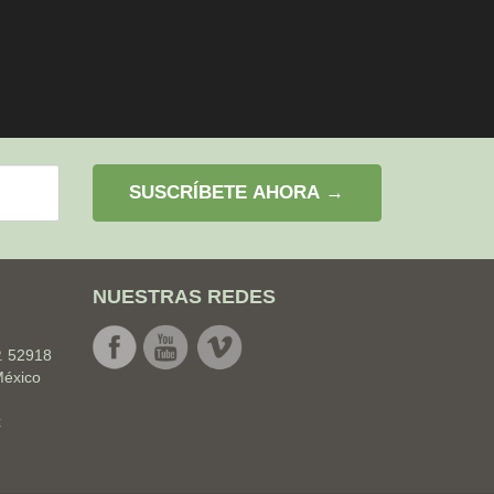
SUSCRÍBETE AHORA →
NUESTRAS REDES
. 52918
México
x