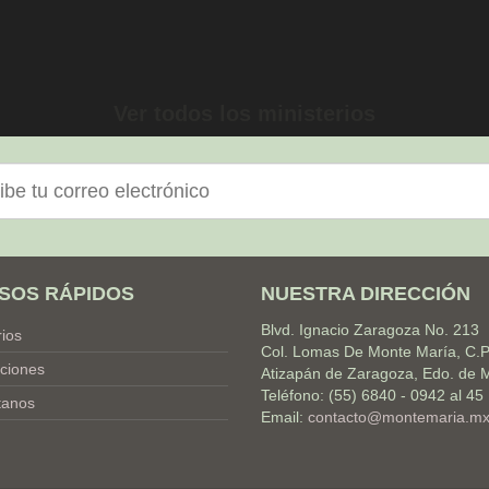
Ver todos los ministerios
nico
SOS RÁPIDOS
NUESTRA DIRECCIÓN
Blvd. Ignacio Zaragoza No. 213
rios
Col. Lomas De Monte María, C.P
ciones
Atizapán de Zaragoza, Edo. de 
Teléfono: (55) 6840 - 0942 al 45
tanos
Email:
contacto@montemaria.m