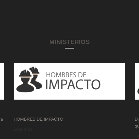
MINISTERIOS
ra
HOMBRES DE IMPACTO
Di
qu
Leer más →
L