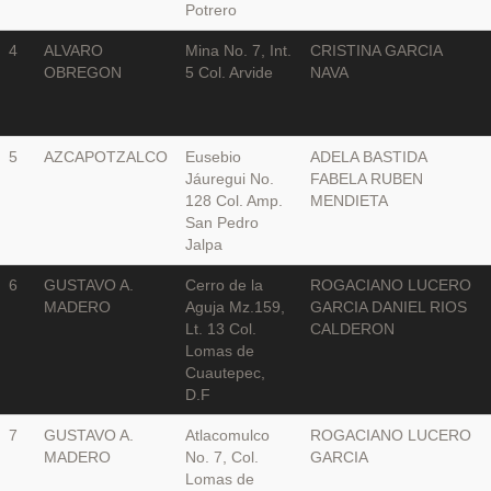
Potrero
4
ALVARO
Mina No. 7, Int.
CRISTINA GARCIA
OBREGON
5 Col. Arvide
NAVA
5
AZCAPOTZALCO
Eusebio
ADELA BASTIDA
Jáuregui No.
FABELA RUBEN
128 Col. Amp.
MENDIETA
San Pedro
Jalpa
6
GUSTAVO A.
Cerro de la
ROGACIANO LUCERO
MADERO
Aguja Mz.159,
GARCIA DANIEL RIOS
Lt. 13 Col.
CALDERON
Lomas de
Cuautepec,
D.F
7
GUSTAVO A.
Atlacomulco
ROGACIANO LUCERO
MADERO
No. 7, Col.
GARCIA
Lomas de