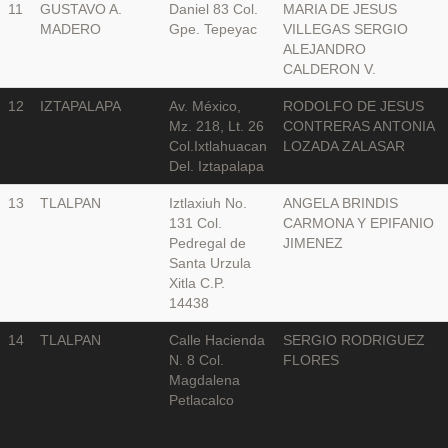
11
GUSTAVO A.
Daniel 83 Col.
MARIA DE JESUS
MADERO
Gpe. Tepeyac
VILLEGAS SERGIO
ALEJANDRO
CALDERON V.
12
IZTAPALAPA
Av. México,
RODOLFO DE JESUS
Mz. 218, Lt. 26
CONTRERAS ANTONIA
Col.Ixtlahuacan
LOZADA ZALASAR
Del. Iztapalapa
13
TLALPAN
Iztlaxiuh No.
ANGELA BRINDIS
131 Col.
CARMONA Y EPIFANIO
Pedregal de
JIMENEZ
Santa Urzula
Xitla C.P.
14438
14
TLALPAN
Calle Hacienda
SERGIO RODRIGUEZ
N. 8 Col.
FLORES
Magdalena
Petlacalco