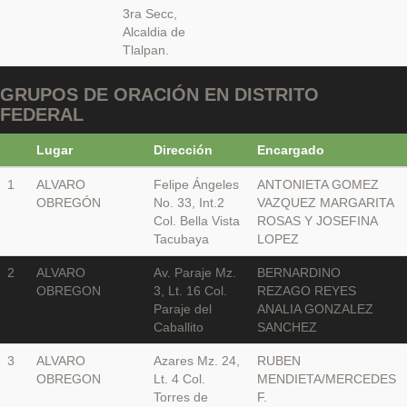
3ra Secc,
Alcaldia de
Tlalpan.
GRUPOS DE ORACIÓN EN DISTRITO
FEDERAL
Lugar
Dirección
Encargado
1
ALVARO
Felipe Ángeles
ANTONIETA GOMEZ
OBREGÓN
No. 33, Int.2
VAZQUEZ MARGARITA
Col. Bella Vista
ROSAS Y JOSEFINA
Tacubaya
LOPEZ
2
ALVARO
Av. Paraje Mz.
BERNARDINO
OBREGON
3, Lt. 16 Col.
REZAGO REYES
Paraje del
ANALIA GONZALEZ
Caballito
SANCHEZ
3
ALVARO
Azares Mz. 24,
RUBEN
OBREGON
Lt. 4 Col.
MENDIETA/MERCEDES
Torres de
F.