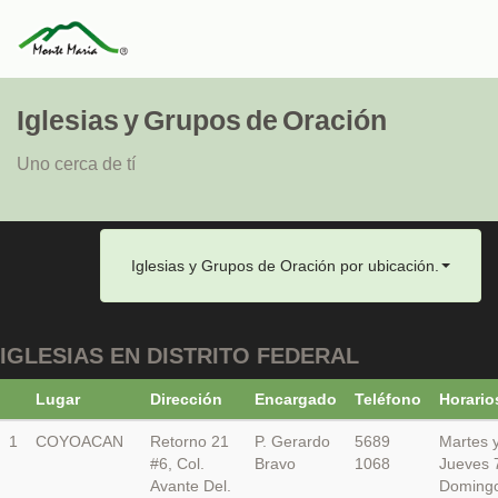
Iglesias y Grupos de Oración
Uno cerca de tí
Iglesias y Grupos de Oración por ubicación.
IGLESIAS EN DISTRITO FEDERAL
Lugar
Dirección
Encargado
Teléfono
Horario
1
COYOACAN
Retorno 21
P. Gerardo
5689
Martes 
#6, Col.
Bravo
1068
Jueves 
Avante Del.
Domingo