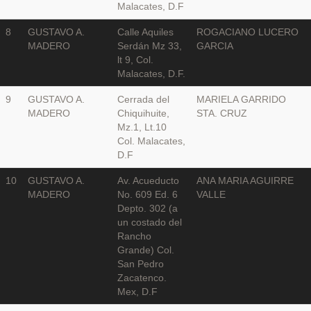
Malacates, D.F
8
GUSTAVO A.
Calle Aquiles
ROGACIANO LUCERO
MADERO
Serdán Mz 33,
GARCIA
lt 9, Col.
Malacates, D.F.
9
GUSTAVO A.
Cerrada del
MARIELA GARRIDO
MADERO
Chiquihuite,
STA. CRUZ
Mz.1, Lt.10
Col. Malacates,
D.F
10
GUSTAVO A.
Av. Acueducto
ANA MARIA AGUIRRE
MADERO
No. 609 Ed. 6
VALLE
Depto. 302 (a
un costado del
Rancho
Grande) Col.
San Pedro
Zacatenco.
Mex, D.F