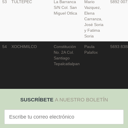
53
TULTEPEC
La Barranca
Mario
5892 007
S/N Col. San
Vazquez,
Miguel Otlica
Elena
Carranza,
José Soria
y Fatima
Soria
54
XOCHIMILCO
Constitución
Paula
5693 838
No. 2A Col.
Palafox
Santiago
Tepalcatlalpan
SUSCRÍBETE
A NUESTRO BOLETÍN
Correo
electrónico