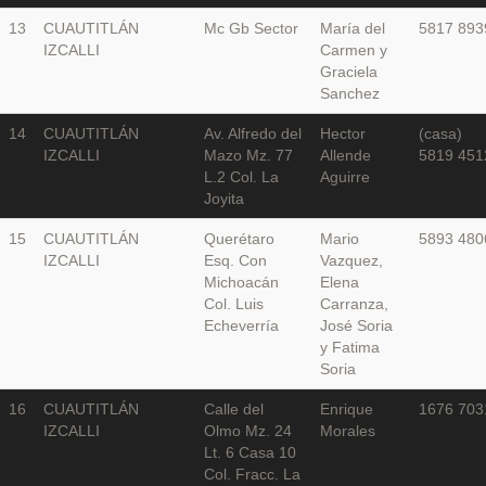
13
CUAUTITLÁN
Mc Gb Sector
María del
5817 893
IZCALLI
Carmen y
Graciela
Sanchez
14
CUAUTITLÁN
Av. Alfredo del
Hector
(casa)
IZCALLI
Mazo Mz. 77
Allende
5819 451
L.2 Col. La
Aguirre
Joyita
15
CUAUTITLÁN
Querétaro
Mario
5893 480
IZCALLI
Esq. Con
Vazquez,
Michoacán
Elena
Col. Luis
Carranza,
Echeverría
José Soria
y Fatima
Soria
16
CUAUTITLÁN
Calle del
Enrique
1676 703
IZCALLI
Olmo Mz. 24
Morales
Lt. 6 Casa 10
Col. Fracc. La