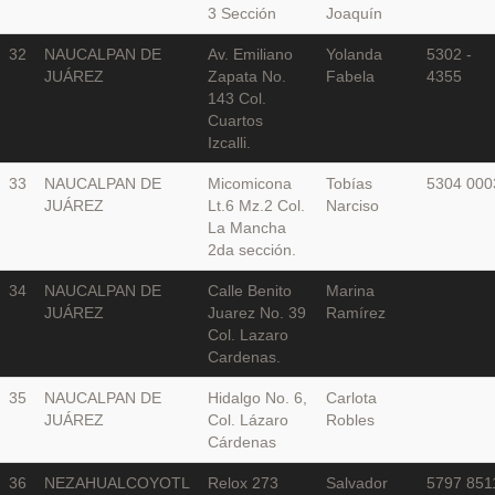
3 Sección
Joaquín
32
NAUCALPAN DE
Av. Emiliano
Yolanda
5302 -
JUÁREZ
Zapata No.
Fabela
4355
143 Col.
Cuartos
Izcalli.
33
NAUCALPAN DE
Micomicona
Tobías
5304 000
JUÁREZ
Lt.6 Mz.2 Col.
Narciso
La Mancha
2da sección.
34
NAUCALPAN DE
Calle Benito
Marina
JUÁREZ
Juarez No. 39
Ramírez
Col. Lazaro
Cardenas.
35
NAUCALPAN DE
Hidalgo No. 6,
Carlota
JUÁREZ
Col. Lázaro
Robles
Cárdenas
36
NEZAHUALCOYOTL
Relox 273
Salvador
5797 851