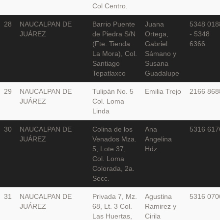
Col Centro.
28
NAUCALPAN DE
Barrio Puente
Juana
5348 018
JUÁREZ
de Piedra S/N
Ortega,
- 5348
(Fte. Tienda
Gabriel
6366
La Mora), Col.
Sámano y
Santiago
Susana
Tepatlaxco
Guadalupe
29
NAUCALPAN DE
Tulipán No. 5
Emilia Trejo
2166 868
JUÁREZ
Col. Loma
Linda
30
NAUCALPAN DE
Colina de los
Ana
5316 617
JUÁREZ
Venados Mza.
Angelina
5, Lote 37,
Hdz.
Col. Loma
Colorada, 2a.
Secc.
31
NAUCALPAN DE
Privada 7, Mz.
Agustina
5316 070
JUÁREZ
68, Lt. 3 Col.
Ramirez y
Las Huertas,
Cirila