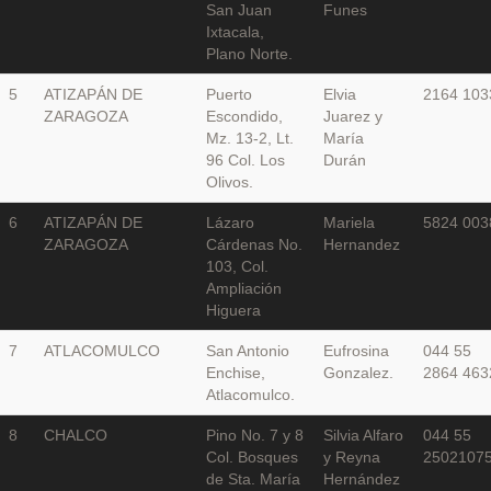
San Juan
Funes
Ixtacala,
Plano Norte.
5
ATIZAPÁN DE
Puerto
Elvia
2164 103
ZARAGOZA
Escondido,
Juarez y
Mz. 13-2, Lt.
María
96 Col. Los
Durán
Olivos.
6
ATIZAPÁN DE
Lázaro
Mariela
5824 003
ZARAGOZA
Cárdenas No.
Hernandez
103, Col.
Ampliación
Higuera
7
ATLACOMULCO
San Antonio
Eufrosina
044 55
Enchise,
Gonzalez.
2864 463
Atlacomulco.
8
CHALCO
Pino No. 7 y 8
Silvia Alfaro
044 55
Col. Bosques
y Reyna
2502107
de Sta. María
Hernández