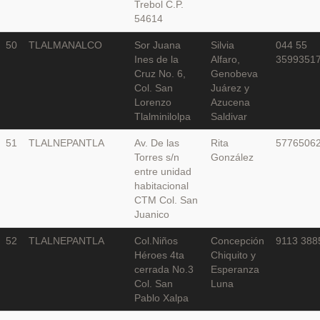
Trebol C.P.
54614
50
TLALMANALCO
Sor Juana
Silvia
044 55
Ines de la
Alfaro,
3599351
Cruz No. 6,
Genobeva
Col. San
Juárez y
Lorenzo
Azucena
Tlalminilolpa
Saldivar
51
TLALNEPANTLA
Av. De las
Rita
5776506
Torres s/n
González
entre unidad
habitacional
CTM Col. San
Juanico
52
TLALNEPANTLA
Col.Niños
Concepción
9113 388
Héroes 4ta
Chiquito y
cerrada No.3
Esperanza
Col. San
Luna
Pablo Xalpa