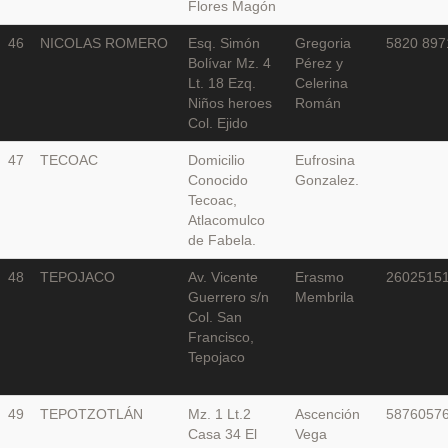
Flores Magón
46
NICOLAS ROMERO
Esq. Simón
Gregoria
5820 897
Bolívar Mz. 4
Pérez y
Lt. 18 Ezq.
Celerina
Niños heroes
Román
Col. Ejido
47
TECOAC
Domicilio
Eufrosina
Conocido
Gonzalez.
Tecoac,
Atlacomulco
de Fabela.
48
TEPOJACO
Av. Vicente
Erasmo
2602515
Guerrero s/n
Membrila
Col. San
Francisco,
Tepojaco
49
TEPOTZOTLÁN
Mz. 1 Lt.2
Ascención
5876057
Casa 34 El
Vega