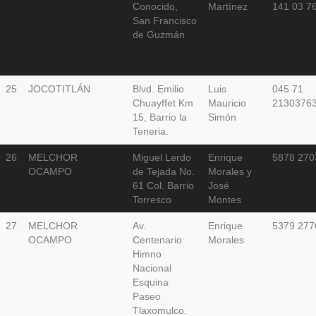
Conocido,
Martínez
141 03 7
San Francisco
de Guzmán
25
JOCOTITLÁN
Blvd. Emilio
Luis
045 71
Chuayffet Km
Mauricio
2130376
15, Barrio la
Simón
Teneria.
26
MELCHOR
Miguel Lerdo
Enrique
5878 270
OCAMPO
de Tejada No.
Morales y
61 Col. Barrio
José
Torresco
Montes
27
MELCHOR
Av.
Enrique
5379 277
OCAMPO
Centenario
Morales
Himno
Nacional
Esquina
Paseo
Tlaxomulco.