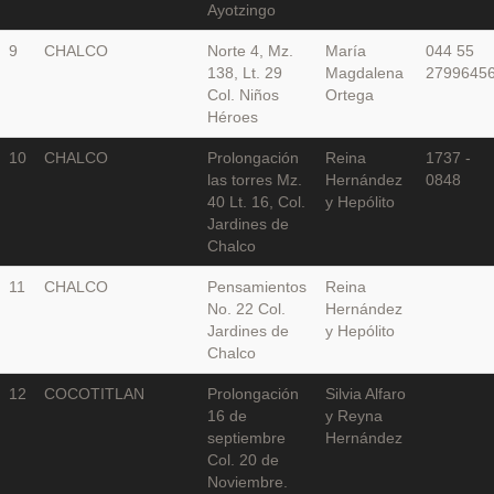
Ayotzingo
9
CHALCO
Norte 4, Mz.
María
044 55
138, Lt. 29
Magdalena
2799645
Col. Niños
Ortega
Héroes
10
CHALCO
Prolongación
Reina
1737 -
las torres Mz.
Hernández
0848
40 Lt. 16, Col.
y Hepólito
Jardines de
Chalco
11
CHALCO
Pensamientos
Reina
No. 22 Col.
Hernández
Jardines de
y Hepólito
Chalco
12
COCOTITLAN
Prolongación
Silvia Alfaro
16 de
y Reyna
septiembre
Hernández
Col. 20 de
Noviembre.