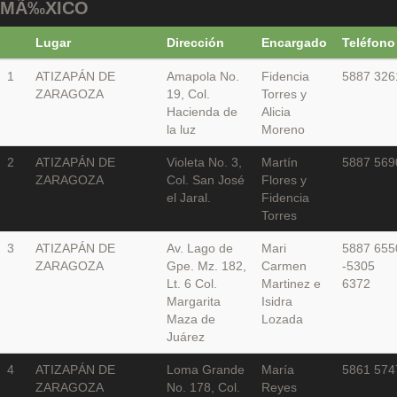
MÃ‰XICO
Lugar
Dirección
Encargado
Teléfono
1
ATIZAPÁN DE
Amapola No.
Fidencia
5887 326
ZARAGOZA
19, Col.
Torres y
Hacienda de
Alicia
la luz
Moreno
2
ATIZAPÁN DE
Violeta No. 3,
Martín
5887 569
ZARAGOZA
Col. San José
Flores y
el Jaral.
Fidencia
Torres
3
ATIZAPÁN DE
Av. Lago de
Mari
5887 655
ZARAGOZA
Gpe. Mz. 182,
Carmen
-5305
Lt. 6 Col.
Martinez e
6372
Margarita
Isidra
Maza de
Lozada
Juárez
4
ATIZAPÁN DE
Loma Grande
María
5861 574
ZARAGOZA
No. 178, Col.
Reyes