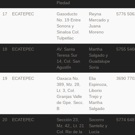
Piedad
17
ECATEPEC
Gasoducto
Reyna
5776 506
No. 19 Entre
Mercado y
Sonora y
Juana
Sinaloa Col.
Moreno
Tulpetlac
18
ECATEPEC
AV. Santa
Martha
5755 546
Teresa Sur
Salgado y
14, Col. San
Guadalupe
AgustÍn
Soria
19
ECATEPEC
Oaxaca No.
Elia
3690 770
389, Mz. 28,
Espinoza,
Lt. 3, Col.
Liborio
Granjas Valle
Trejo y
de Gpe. Secc.
Martha
B
Salgado
20
ECATEPEC
Sección 23,
Socorro
5774 648
Mz. 42,, Lt. 21
Santeliz y
Col. Rio de la
Lucía