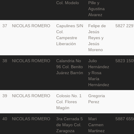
Col. Modelo
Pille y
Agustina
Alvarez
37
NICOLAS ROMERO
Capulines S/N
Felipe de
5827 229
Col.
Jesús
Campestre
Reyes y
Liberación
Jesús
Moreno
38
NICOLAS ROMERO
Calandria No
Julio
5823 150
96 Col. Benito
Hernández
Juárez Barrón
y Rosa
María
Hernández
39
NICOLAS ROMERO
Colosio No. 1
Gregoria
Col. Flores
Perez
Magón
40
NICOLAS ROMERO
3ra Cerrada 5
Mari
5887 655
de Mayo Col.
Carmen
Zaragoza
Martinez