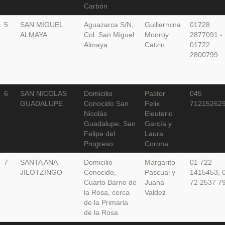
Carbón
5
SAN MIGUEL
Aguazarca S/N,
Guillermina
01728
ALMAYA
Col. San Miguel
Monroy
2877091 -
Almaya
Catzin
01722
2800799
6
SAN NICOLAS
Domicilio
Pastor
045
GUADALUPE
Conocido San
Felix
71215262
Nicolás
Eleuterio
Guadalupe, San
García y
Felipe del
Laura
Progreso.
Corona
7
SANTA ANA
Domicilio
Margarito
01 722
JILOTZINGO
Conocido,
Pascual y
1415453, 
Cuarto Barrio de
Juana
72 2537 7
la Rosa, cerca
Valdez
de la Primaria
de la Rosa