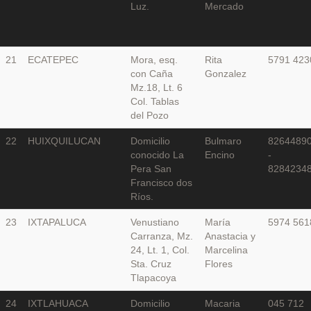
Luz.
Mercado
21
ECATEPEC
Mora, esq.
Rita
5791 423
con Caña
Gonzalez
Mz.18, Lt. 6
Col. Tablas
del Pozo
22
HUIXQUILUCAN
Domicilio
Bulmaro
8264489
conocido La
Encino
-
Pera San
8284234
Francisco dos
Ríos.
23
IXTAPALUCA
Venustiano
María
5974 561
Carranza, Mz.
Anastacia y
24, Lt. 1, Col.
Marcelina
Sta. Cruz
Flores
Tlapacoya
24
IXTLAHUACA
Domicilio
Macaria
045 712