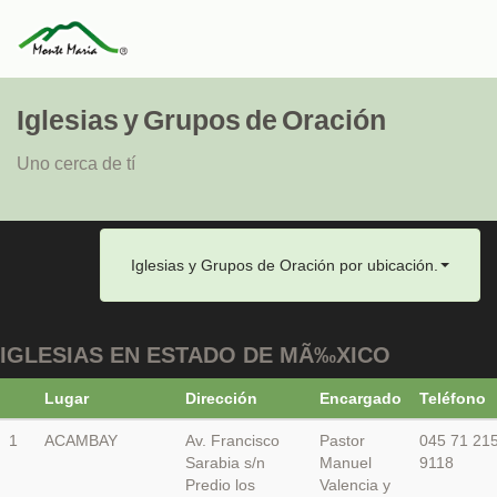
Iglesias y Grupos de Oración
Uno cerca de tí
Iglesias y Grupos de Oración por ubicación.
IGLESIAS EN ESTADO DE MÃ‰XICO
Lugar
Dirección
Encargado
Teléfono
1
ACAMBAY
Av. Francisco
Pastor
045 71 21
Sarabia s/n
Manuel
9118
Predio los
Valencia y