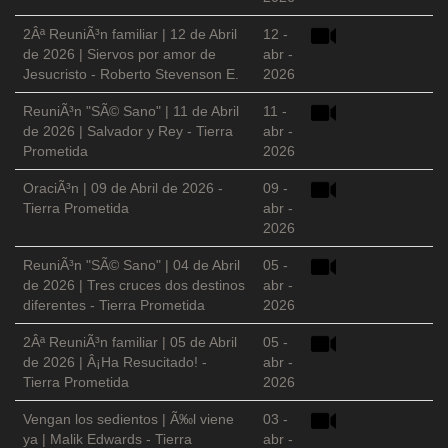
2Âª ReuniÃ³n familiar | 12 de Abril
12 -
de 2026 | Siervos por amor de
abr -
Jesucristo - Roberto Stevenson E.
2026
ReuniÃ³n "SÃ© Sano" | 11 de Abril
11 -
de 2026 | Salvador y Rey - Tierra
abr -
Prometida
2026
OraciÃ³n | 09 de Abril de 2026 -
09 -
Tierra Prometida
abr -
2026
ReuniÃ³n "SÃ© Sano" | 04 de Abril
05 -
de 2026 | Tres cruces dos destinos
abr -
diferentes - Tierra Prometida
2026
2Âª ReuniÃ³n familiar | 05 de Abril
05 -
de 2026 | Â¡Ha Resucitado! -
abr -
Tierra Prometida
2026
Vengan los sedientos | Ã‰l viene
03 -
ya | Malik Edwards - Tierra
abr -