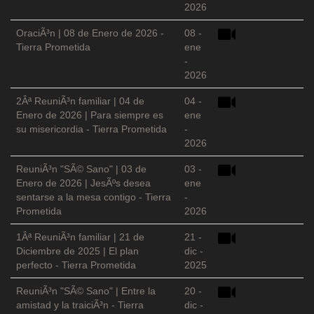
2026
OraciÃ³n | 08 de Enero de 2026 -
08 -
Tierra Prometida
ene
-
2026
2Âª ReuniÃ³n familiar | 04 de
04 -
Enero de 2026 | Para siempre es
ene
su misericordia - Tierra Prometida
-
2026
ReuniÃ³n "SÃ© Sano" | 03 de
03 -
Enero de 2026 | JesÃºs desea
ene
sentarse a la mesa contigo - Tierra
-
Prometida
2026
1Âª ReuniÃ³n familiar | 21 de
21 -
Diciembre de 2025 | El plan
dic -
perfecto - Tierra Prometida
2025
ReuniÃ³n "SÃ© Sano" | Entre la
20 -
amistad y la traiciÃ³n - Tierra
dic -