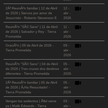
2Âª ReuniÃ³n familiar | 12 de Abril
12 -
de 2026 | Siervos por amor de
abr -
Jesucristo - Roberto Stevenson E.
2026
ReuniÃ³n "SÃ© Sano" | 11 de Abril
11 -
de 2026 | Salvador y Rey - Tierra
abr -
Prometida
2026
OraciÃ³n | 09 de Abril de 2026 -
09 -
Tierra Prometida
abr -
2026
ReuniÃ³n "SÃ© Sano" | 04 de Abril
05 -
de 2026 | Tres cruces dos destinos
abr -
diferentes - Tierra Prometida
2026
2Âª ReuniÃ³n familiar | 05 de Abril
05 -
de 2026 | Â¡Ha Resucitado! -
abr -
Tierra Prometida
2026
Vengan los sedientos | Ã‰l viene
03 -
ya | Malik Edwards - Tierra
abr -