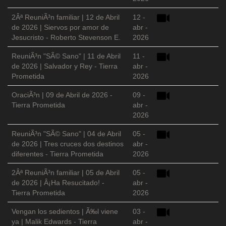
2Âª ReuniÃ³n familiar | 12 de Abril
12 -
de 2026 | Siervos por amor de
abr -
Jesucristo - Roberto Stevenson E.
2026
ReuniÃ³n "SÃ© Sano" | 11 de Abril
11 -
de 2026 | Salvador y Rey - Tierra
abr -
Prometida
2026
OraciÃ³n | 09 de Abril de 2026 -
09 -
Tierra Prometida
abr -
2026
ReuniÃ³n "SÃ© Sano" | 04 de Abril
05 -
de 2026 | Tres cruces dos destinos
abr -
diferentes - Tierra Prometida
2026
2Âª ReuniÃ³n familiar | 05 de Abril
05 -
de 2026 | Â¡Ha Resucitado! -
abr -
Tierra Prometida
2026
Vengan los sedientos | Ã‰l viene
03 -
ya | Malik Edwards - Tierra
abr -