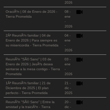
2026
OraciÃ³n | 08 de Enero de 2026 -
08 -
Tierra Prometida
ene
-
2026
2Âª ReuniÃ³n familiar | 04 de
04 -
Enero de 2026 | Para siempre es
ene
su misericordia - Tierra Prometida
-
2026
ReuniÃ³n "SÃ© Sano" | 03 de
03 -
Enero de 2026 | JesÃºs desea
ene
sentarse a la mesa contigo - Tierra
-
Prometida
2026
1Âª ReuniÃ³n familiar | 21 de
21 -
Diciembre de 2025 | El plan
dic -
perfecto - Tierra Prometida
2025
ReuniÃ³n "SÃ© Sano" | Entre la
20 -
amistad y la traiciÃ³n - Tierra
dic -