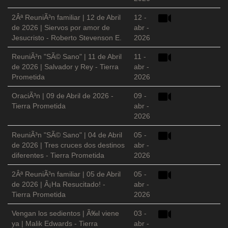
2Âª ReuniÃ³n familiar | 12 de Abril
12 -
de 2026 | Siervos por amor de
abr -
Jesucristo - Roberto Stevenson E.
2026
ReuniÃ³n "SÃ© Sano" | 11 de Abril
11 -
de 2026 | Salvador y Rey - Tierra
abr -
Prometida
2026
OraciÃ³n | 09 de Abril de 2026 -
09 -
Tierra Prometida
abr -
2026
ReuniÃ³n "SÃ© Sano" | 04 de Abril
05 -
de 2026 | Tres cruces dos destinos
abr -
diferentes - Tierra Prometida
2026
2Âª ReuniÃ³n familiar | 05 de Abril
05 -
de 2026 | Â¡Ha Resucitado! -
abr -
Tierra Prometida
2026
Vengan los sedientos | Ã‰l viene
03 -
ya | Malik Edwards - Tierra
abr -