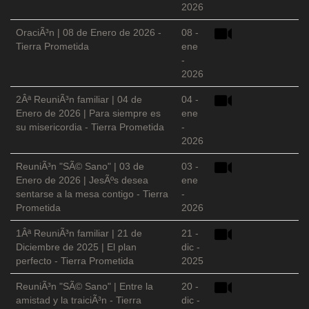
2026
OraciÃ³n | 08 de Enero de 2026 -
08 -
Tierra Prometida
ene
-
2026
2Âª ReuniÃ³n familiar | 04 de
04 -
Enero de 2026 | Para siempre es
ene
su misericordia - Tierra Prometida
-
2026
ReuniÃ³n "SÃ© Sano" | 03 de
03 -
Enero de 2026 | JesÃºs desea
ene
sentarse a la mesa contigo - Tierra
-
Prometida
2026
1Âª ReuniÃ³n familiar | 21 de
21 -
Diciembre de 2025 | El plan
dic -
perfecto - Tierra Prometida
2025
ReuniÃ³n "SÃ© Sano" | Entre la
20 -
amistad y la traiciÃ³n - Tierra
dic -