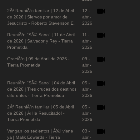
2Âª ReuniÃ³n familiar | 12 de Abril
12 -
de 2026 | Siervos por amor de
abr -
Jesucristo - Roberto Stevenson E.
2026
ReuniÃ³n "SÃ© Sano" | 11 de Abril
11 -
de 2026 | Salvador y Rey - Tierra
abr -
Prometida
2026
OraciÃ³n | 09 de Abril de 2026 -
09 -
Tierra Prometida
abr -
2026
ReuniÃ³n "SÃ© Sano" | 04 de Abril
05 -
de 2026 | Tres cruces dos destinos
abr -
diferentes - Tierra Prometida
2026
2Âª ReuniÃ³n familiar | 05 de Abril
05 -
de 2026 | Â¡Ha Resucitado! -
abr -
Tierra Prometida
2026
Vengan los sedientos | Ã‰l viene
03 -
ya | Malik Edwards - Tierra
abr -