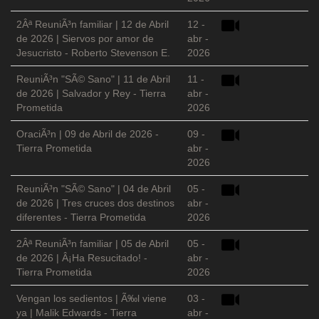
2Âª ReuniÃ³n familiar | 12 de Abril
12 -
de 2026 | Siervos por amor de
abr -
Jesucristo - Roberto Stevenson E.
2026
ReuniÃ³n "SÃ© Sano" | 11 de Abril
11 -
de 2026 | Salvador y Rey - Tierra
abr -
Prometida
2026
OraciÃ³n | 09 de Abril de 2026 -
09 -
Tierra Prometida
abr -
2026
ReuniÃ³n "SÃ© Sano" | 04 de Abril
05 -
de 2026 | Tres cruces dos destinos
abr -
diferentes - Tierra Prometida
2026
2Âª ReuniÃ³n familiar | 05 de Abril
05 -
de 2026 | Â¡Ha Resucitado! -
abr -
Tierra Prometida
2026
Vengan los sedientos | Ã‰l viene
03 -
ya | Malik Edwards - Tierra
abr -