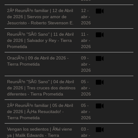
2Âª ReuniÃ³n familiar | 12 de Abril
12 -
de 2026 | Siervos por amor de
abr -
Jesucristo - Roberto Stevenson E.
2026
ReuniÃ³n "SÃ© Sano" | 11 de Abril
11 -
de 2026 | Salvador y Rey - Tierra
abr -
Prometida
2026
OraciÃ³n | 09 de Abril de 2026 -
09 -
Tierra Prometida
abr -
2026
ReuniÃ³n "SÃ© Sano" | 04 de Abril
05 -
de 2026 | Tres cruces dos destinos
abr -
diferentes - Tierra Prometida
2026
2Âª ReuniÃ³n familiar | 05 de Abril
05 -
de 2026 | Â¡Ha Resucitado! -
abr -
Tierra Prometida
2026
Vengan los sedientos | Ã‰l viene
03 -
ya | Malik Edwards - Tierra
abr -