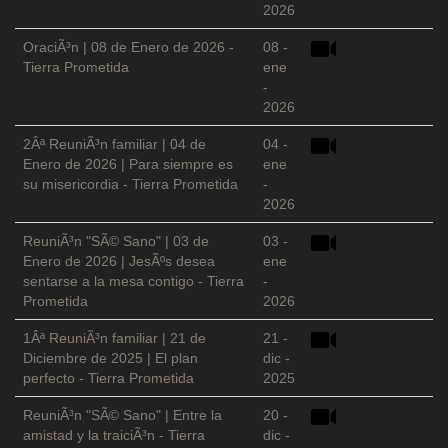
2026
OraciÃ³n | 08 de Enero de 2026 -
08 -
Tierra Prometida
ene
-
2026
2Âª ReuniÃ³n familiar | 04 de
04 -
Enero de 2026 | Para siempre es
ene
su misericordia - Tierra Prometida
-
2026
ReuniÃ³n "SÃ© Sano" | 03 de
03 -
Enero de 2026 | JesÃºs desea
ene
sentarse a la mesa contigo - Tierra
-
Prometida
2026
1Âª ReuniÃ³n familiar | 21 de
21 -
Diciembre de 2025 | El plan
dic -
perfecto - Tierra Prometida
2025
ReuniÃ³n "SÃ© Sano" | Entre la
20 -
amistad y la traiciÃ³n - Tierra
dic -