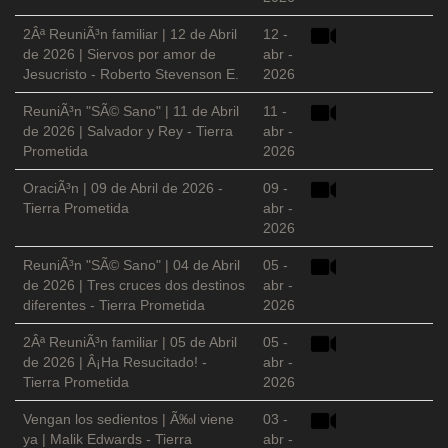
2Âª ReuniÃ³n familiar | 12 de Abril
12 -
de 2026 | Siervos por amor de
abr -
Jesucristo - Roberto Stevenson E.
2026
ReuniÃ³n "SÃ© Sano" | 11 de Abril
11 -
de 2026 | Salvador y Rey - Tierra
abr -
Prometida
2026
OraciÃ³n | 09 de Abril de 2026 -
09 -
Tierra Prometida
abr -
2026
ReuniÃ³n "SÃ© Sano" | 04 de Abril
05 -
de 2026 | Tres cruces dos destinos
abr -
diferentes - Tierra Prometida
2026
2Âª ReuniÃ³n familiar | 05 de Abril
05 -
de 2026 | Â¡Ha Resucitado! -
abr -
Tierra Prometida
2026
Vengan los sedientos | Ã‰l viene
03 -
ya | Malik Edwards - Tierra
abr -