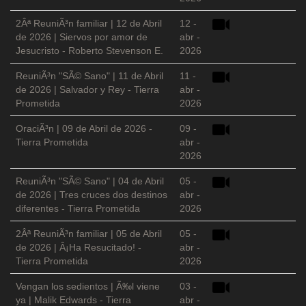
2Âª ReuniÃ³n familiar | 12 de Abril
12 -
de 2026 | Siervos por amor de
abr -
Jesucristo - Roberto Stevenson E.
2026
ReuniÃ³n "SÃ© Sano" | 11 de Abril
11 -
de 2026 | Salvador y Rey - Tierra
abr -
Prometida
2026
OraciÃ³n | 09 de Abril de 2026 -
09 -
Tierra Prometida
abr -
2026
ReuniÃ³n "SÃ© Sano" | 04 de Abril
05 -
de 2026 | Tres cruces dos destinos
abr -
diferentes - Tierra Prometida
2026
2Âª ReuniÃ³n familiar | 05 de Abril
05 -
de 2026 | Â¡Ha Resucitado! -
abr -
Tierra Prometida
2026
Vengan los sedientos | Ã‰l viene
03 -
ya | Malik Edwards - Tierra
abr -