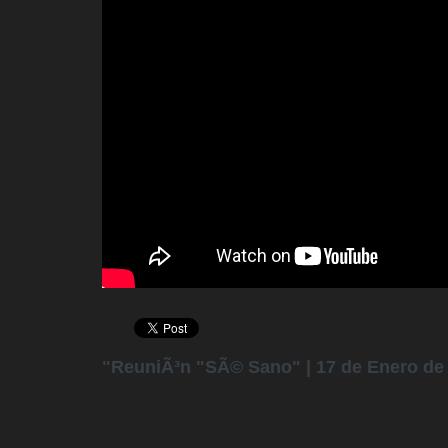
"ReuniÃ³n "SÃ© Sano" | 17 de Enero de 