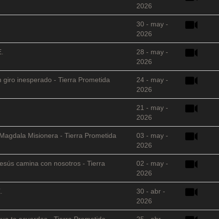
2026
30 - may -
2026
E.
28 - may -
2026
 giro inesperado - Tierra Prometida
24 - may -
2026
21 - may -
2026
 Magdala Misionera - Tierra Prometida
03 - may -
2026
sús camina con nosotros - Tierra
02 - may -
2026
.
30 - abr -
2026
que te acuerdas - Tierra Prometida
25 - abr -