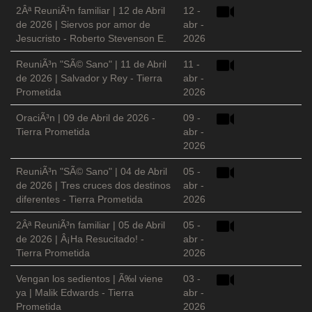
2Âª ReuniÃ³n familiar | 12 de Abril
12 -
de 2026 | Siervos por amor de
abr -
Jesucristo - Roberto Stevenson E.
2026
ReuniÃ³n "SÃ© Sano" | 11 de Abril
11 -
de 2026 | Salvador y Rey - Tierra
abr -
Prometida
2026
OraciÃ³n | 09 de Abril de 2026 -
09 -
Tierra Prometida
abr -
2026
ReuniÃ³n "SÃ© Sano" | 04 de Abril
05 -
de 2026 | Tres cruces dos destinos
abr -
diferentes - Tierra Prometida
2026
2Âª ReuniÃ³n familiar | 05 de Abril
05 -
de 2026 | Â¡Ha Resucitado! -
abr -
Tierra Prometida
2026
Vengan los sedientos | Ã‰l viene
03 -
ya | Malik Edwards - Tierra
abr -
Prometida
2026