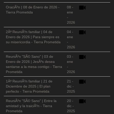
OraciÃ³n | 08 de Enero de 2026 -
08 -
Tierra Prometida
ene
-
2026
2Âª ReuniÃ³n familiar | 04 de
04 -
Enero de 2026 | Para siempre es
ene
su misericordia - Tierra Prometida
-
2026
ReuniÃ³n "SÃ© Sano" | 03 de
03 -
Enero de 2026 | JesÃºs desea
ene
sentarse a la mesa contigo - Tierra
-
Prometida
2026
1Âª ReuniÃ³n familiar | 21 de
21 -
Diciembre de 2025 | El plan
dic -
perfecto - Tierra Prometida
2025
ReuniÃ³n "SÃ© Sano" | Entre la
20 -
amistad y la traiciÃ³n - Tierra
dic -
Prometida
2025