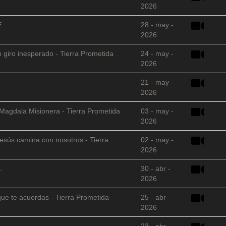
2026
E.
28 - may -
2026
 giro inesperado - Tierra Prometida
24 - may -
2026
21 - may -
2026
 Magdala Misionera - Tierra Prometida
03 - may -
2026
sús camina con nosotros - Tierra
02 - may -
2026
.
30 - abr -
2026
que te acuerdas - Tierra Prometida
25 - abr -
2026
.
23 - abr -