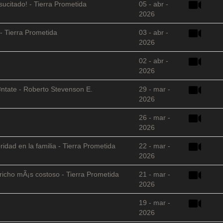
sucitado! - Tierra Prometida
05 - abr -
2026
- Tierra Prometida
03 - abr -
2026
02 - abr -
2026
©ntate - Roberto Stevenson E.
29 - mar -
2026
26 - mar -
2026
ridad en la familia - Tierra Prometida
22 - mar -
2026
richo mÃ¡s costoso - Tierra Prometida
21 - mar -
2026
19 - mar -
2026