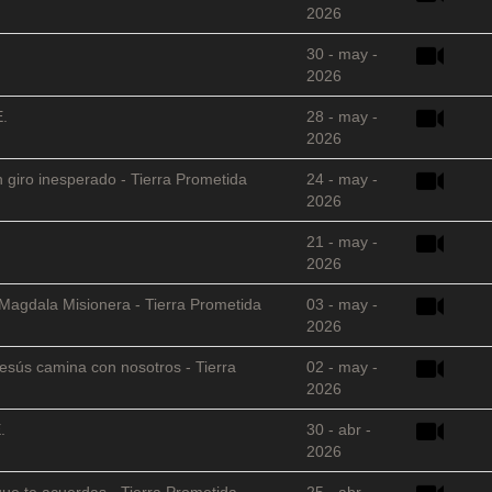
2026
30 - may -
2026
E.
28 - may -
2026
 giro inesperado - Tierra Prometida
24 - may -
2026
21 - may -
2026
 Magdala Misionera - Tierra Prometida
03 - may -
2026
sús camina con nosotros - Tierra
02 - may -
2026
.
30 - abr -
2026
que te acuerdas - Tierra Prometida
25 - abr -