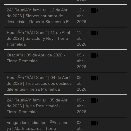
2Âª ReuniÃ³n familiar | 12 de Abril
12 -
de 2026 | Siervos por amor de
abr -
Jesucristo - Roberto Stevenson E.
2026
ReuniÃ³n "SÃ© Sano" | 11 de Abril
11 -
de 2026 | Salvador y Rey - Tierra
abr -
Prometida
2026
OraciÃ³n | 09 de Abril de 2026 -
09 -
Tierra Prometida
abr -
2026
ReuniÃ³n "SÃ© Sano" | 04 de Abril
05 -
de 2026 | Tres cruces dos destinos
abr -
diferentes - Tierra Prometida
2026
2Âª ReuniÃ³n familiar | 05 de Abril
05 -
de 2026 | Â¡Ha Resucitado! -
abr -
Tierra Prometida
2026
Vengan los sedientos | Ã‰l viene
03 -
ya | Malik Edwards - Tierra
abr -