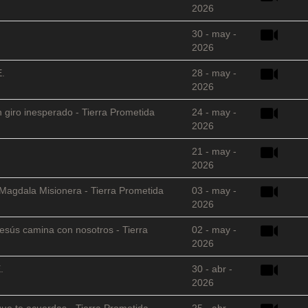
2026
30 - may -
2026
E.
28 - may -
2026
 giro inesperado - Tierra Prometida
24 - may -
2026
21 - may -
2026
 Magdala Misionera - Tierra Prometida
03 - may -
2026
sús camina con nosotros - Tierra
02 - may -
2026
.
30 - abr -
2026
que te acuerdas - Tierra Prometida
25 - abr -