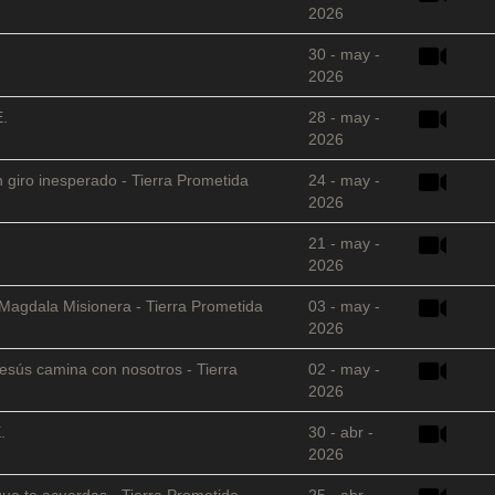
2026
30 - may -
2026
E.
28 - may -
2026
 giro inesperado - Tierra Prometida
24 - may -
2026
21 - may -
2026
 Magdala Misionera - Tierra Prometida
03 - may -
2026
sús camina con nosotros - Tierra
02 - may -
2026
.
30 - abr -
2026
que te acuerdas - Tierra Prometida
25 - abr -