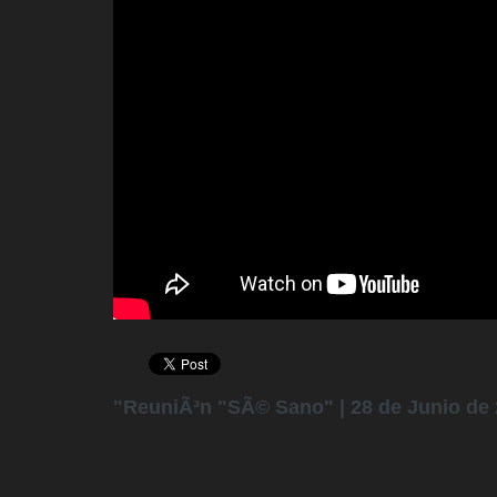
"ReuniÃ³n "SÃ© Sano" | 28 de Junio de 2