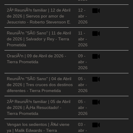
2Âª ReuniÃ³n familiar | 12 de Abril
12 -
de 2026 | Siervos por amor de
abr -
Jesucristo - Roberto Stevenson E.
2026
ReuniÃ³n "SÃ© Sano" | 11 de Abril
11 -
de 2026 | Salvador y Rey - Tierra
abr -
Prometida
2026
OraciÃ³n | 09 de Abril de 2026 -
09 -
Tierra Prometida
abr -
2026
ReuniÃ³n "SÃ© Sano" | 04 de Abril
05 -
de 2026 | Tres cruces dos destinos
abr -
diferentes - Tierra Prometida
2026
2Âª ReuniÃ³n familiar | 05 de Abril
05 -
de 2026 | Â¡Ha Resucitado! -
abr -
Tierra Prometida
2026
Vengan los sedientos | Ã‰l viene
03 -
ya | Malik Edwards - Tierra
abr -