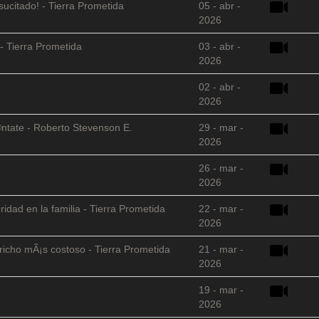
sucitado! - Tierra Prometida
05 - abr -
2026
- Tierra Prometida
03 - abr -
2026
02 - abr -
2026
©ntate - Roberto Stevenson E.
29 - mar -
2026
26 - mar -
2026
ridad en la familia - Tierra Prometida
22 - mar -
2026
richo mÃ¡s costoso - Tierra Prometida
21 - mar -
2026
19 - mar -
2026