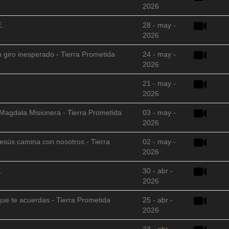
2026
E.
28 - may -
2026
 giro inesperado - Tierra Prometida
24 - may -
2026
21 - may -
2026
 Magdala Misionera - Tierra Prometida
03 - may -
2026
sús camina con nosotros - Tierra
02 - may -
2026
.
30 - abr -
2026
que te acuerdas - Tierra Prometida
25 - abr -
2026
.
23 - abr -