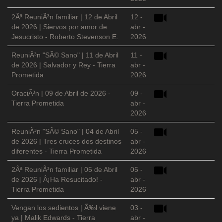
2Âª ReuniÃ³n familiar | 12 de Abril
12 -
de 2026 | Siervos por amor de
abr -
Jesucristo - Roberto Stevenson E.
2026
ReuniÃ³n "SÃ© Sano" | 11 de Abril
11 -
de 2026 | Salvador y Rey - Tierra
abr -
Prometida
2026
OraciÃ³n | 09 de Abril de 2026 -
09 -
Tierra Prometida
abr -
2026
ReuniÃ³n "SÃ© Sano" | 04 de Abril
05 -
de 2026 | Tres cruces dos destinos
abr -
diferentes - Tierra Prometida
2026
2Âª ReuniÃ³n familiar | 05 de Abril
05 -
de 2026 | Â¡Ha Resucitado! -
abr -
Tierra Prometida
2026
Vengan los sedientos | Ã‰l viene
03 -
ya | Malik Edwards - Tierra
abr -