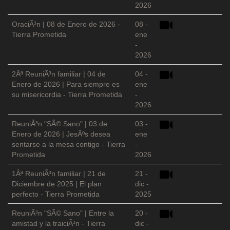
2026
OraciÃ³n | 08 de Enero de 2026 -
08 -
Tierra Prometida
ene
-
2026
2Âª ReuniÃ³n familiar | 04 de
04 -
Enero de 2026 | Para siempre es
ene
su misericordia - Tierra Prometida
-
2026
ReuniÃ³n "SÃ© Sano" | 03 de
03 -
Enero de 2026 | JesÃºs desea
ene
sentarse a la mesa contigo - Tierra
-
Prometida
2026
1Âª ReuniÃ³n familiar | 21 de
21 -
Diciembre de 2025 | El plan
dic -
perfecto - Tierra Prometida
2025
ReuniÃ³n "SÃ© Sano" | Entre la
20 -
amistad y la traiciÃ³n - Tierra
dic -