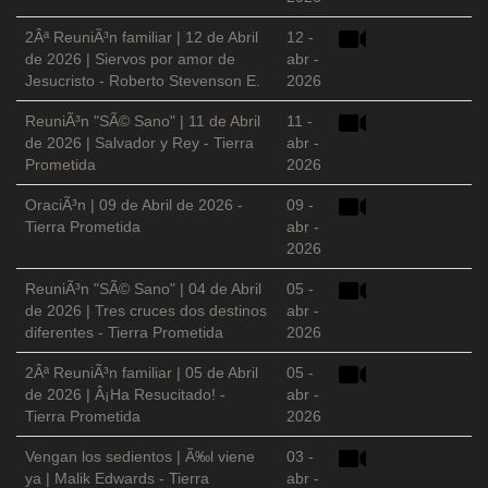
2Âª ReuniÃ³n familiar | 12 de Abril
12 -
de 2026 | Siervos por amor de
abr -
Jesucristo - Roberto Stevenson E.
2026
ReuniÃ³n "SÃ© Sano" | 11 de Abril
11 -
de 2026 | Salvador y Rey - Tierra
abr -
Prometida
2026
OraciÃ³n | 09 de Abril de 2026 -
09 -
Tierra Prometida
abr -
2026
ReuniÃ³n "SÃ© Sano" | 04 de Abril
05 -
de 2026 | Tres cruces dos destinos
abr -
diferentes - Tierra Prometida
2026
2Âª ReuniÃ³n familiar | 05 de Abril
05 -
de 2026 | Â¡Ha Resucitado! -
abr -
Tierra Prometida
2026
Vengan los sedientos | Ã‰l viene
03 -
ya | Malik Edwards - Tierra
abr -