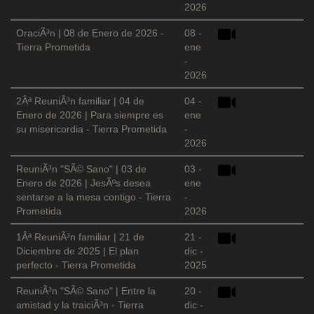
2026
OraciÃ³n | 08 de Enero de 2026 -
08 -
Tierra Prometida
ene
-
2026
2Âª ReuniÃ³n familiar | 04 de
04 -
Enero de 2026 | Para siempre es
ene
su misericordia - Tierra Prometida
-
2026
ReuniÃ³n "SÃ© Sano" | 03 de
03 -
Enero de 2026 | JesÃºs desea
ene
sentarse a la mesa contigo - Tierra
-
Prometida
2026
1Âª ReuniÃ³n familiar | 21 de
21 -
Diciembre de 2025 | El plan
dic -
perfecto - Tierra Prometida
2025
ReuniÃ³n "SÃ© Sano" | Entre la
20 -
amistad y la traiciÃ³n - Tierra
dic -