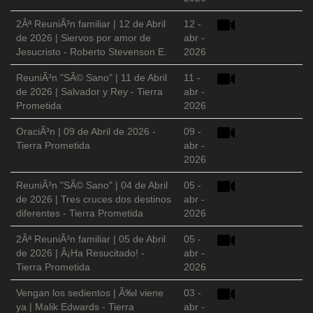
2Âª ReuniÃ³n familiar | 12 de Abril
12 -
de 2026 | Siervos por amor de
abr -
Jesucristo - Roberto Stevenson E.
2026
ReuniÃ³n "SÃ© Sano" | 11 de Abril
11 -
de 2026 | Salvador y Rey - Tierra
abr -
Prometida
2026
OraciÃ³n | 09 de Abril de 2026 -
09 -
Tierra Prometida
abr -
2026
ReuniÃ³n "SÃ© Sano" | 04 de Abril
05 -
de 2026 | Tres cruces dos destinos
abr -
diferentes - Tierra Prometida
2026
2Âª ReuniÃ³n familiar | 05 de Abril
05 -
de 2026 | Â¡Ha Resucitado! -
abr -
Tierra Prometida
2026
Vengan los sedientos | Ã‰l viene
03 -
ya | Malik Edwards - Tierra
abr -