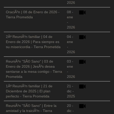
2026
OraciÃ³n | 08 de Enero de 2026 -
08 -
Tierra Prometida
ene
-
2026
2Âª ReuniÃ³n familiar | 04 de
04 -
Enero de 2026 | Para siempre es
ene
su misericordia - Tierra Prometida
-
2026
ReuniÃ³n "SÃ© Sano" | 03 de
03 -
Enero de 2026 | JesÃºs desea
ene
sentarse a la mesa contigo - Tierra
-
Prometida
2026
1Âª ReuniÃ³n familiar | 21 de
21 -
Diciembre de 2025 | El plan
dic -
perfecto - Tierra Prometida
2025
ReuniÃ³n "SÃ© Sano" | Entre la
20 -
amistad y la traiciÃ³n - Tierra
dic -