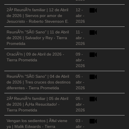
2Âª ReuniÃ³n familiar | 12 de Abril
12 -
de 2026 | Siervos por amor de
abr -
Jesucristo - Roberto Stevenson E.
2026
ReuniÃ³n "SÃ© Sano" | 11 de Abril
11 -
de 2026 | Salvador y Rey - Tierra
abr -
Prometida
2026
OraciÃ³n | 09 de Abril de 2026 -
09 -
Tierra Prometida
abr -
2026
ReuniÃ³n "SÃ© Sano" | 04 de Abril
05 -
de 2026 | Tres cruces dos destinos
abr -
diferentes - Tierra Prometida
2026
2Âª ReuniÃ³n familiar | 05 de Abril
05 -
de 2026 | Â¡Ha Resucitado! -
abr -
Tierra Prometida
2026
Vengan los sedientos | Ã‰l viene
03 -
ya | Malik Edwards - Tierra
abr -