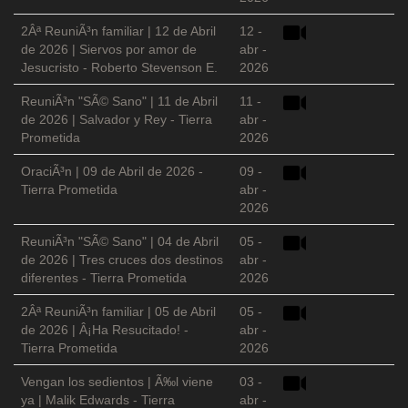
2Âª ReuniÃ³n familiar | 12 de Abril
12 -
de 2026 | Siervos por amor de
abr -
Jesucristo - Roberto Stevenson E.
2026
ReuniÃ³n "SÃ© Sano" | 11 de Abril
11 -
de 2026 | Salvador y Rey - Tierra
abr -
Prometida
2026
OraciÃ³n | 09 de Abril de 2026 -
09 -
Tierra Prometida
abr -
2026
ReuniÃ³n "SÃ© Sano" | 04 de Abril
05 -
de 2026 | Tres cruces dos destinos
abr -
diferentes - Tierra Prometida
2026
2Âª ReuniÃ³n familiar | 05 de Abril
05 -
de 2026 | Â¡Ha Resucitado! -
abr -
Tierra Prometida
2026
Vengan los sedientos | Ã‰l viene
03 -
ya | Malik Edwards - Tierra
abr -