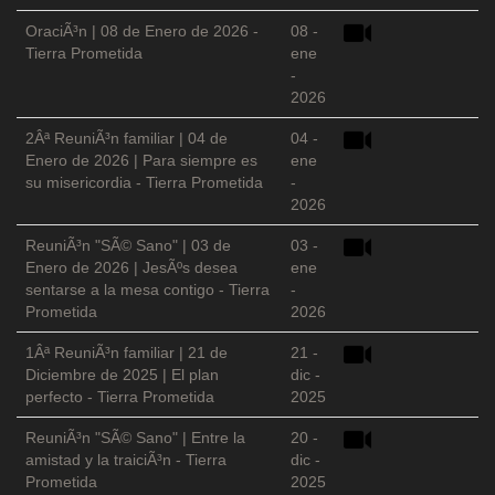
OraciÃ³n | 08 de Enero de 2026 -
08 -
Tierra Prometida
ene
-
2026
2Âª ReuniÃ³n familiar | 04 de
04 -
Enero de 2026 | Para siempre es
ene
su misericordia - Tierra Prometida
-
2026
ReuniÃ³n "SÃ© Sano" | 03 de
03 -
Enero de 2026 | JesÃºs desea
ene
sentarse a la mesa contigo - Tierra
-
Prometida
2026
1Âª ReuniÃ³n familiar | 21 de
21 -
Diciembre de 2025 | El plan
dic -
perfecto - Tierra Prometida
2025
ReuniÃ³n "SÃ© Sano" | Entre la
20 -
amistad y la traiciÃ³n - Tierra
dic -
Prometida
2025