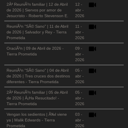
2Âª ReuniÃ³n familiar | 12 de Abril
12 -
de 2026 | Siervos por amor de
abr -
Jesucristo - Roberto Stevenson E.
2026
ReuniÃ³n "SÃ© Sano" | 11 de Abril
11 -
de 2026 | Salvador y Rey - Tierra
abr -
Prometida
2026
OraciÃ³n | 09 de Abril de 2026 -
09 -
Tierra Prometida
abr -
2026
ReuniÃ³n "SÃ© Sano" | 04 de Abril
05 -
de 2026 | Tres cruces dos destinos
abr -
diferentes - Tierra Prometida
2026
2Âª ReuniÃ³n familiar | 05 de Abril
05 -
de 2026 | Â¡Ha Resucitado! -
abr -
Tierra Prometida
2026
Vengan los sedientos | Ã‰l viene
03 -
ya | Malik Edwards - Tierra
abr -
Prometida
2026