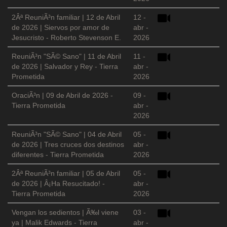
2Âª ReuniÃ³n familiar | 12 de Abril
12 -
de 2026 | Siervos por amor de
abr -
Jesucristo - Roberto Stevenson E.
2026
ReuniÃ³n "SÃ© Sano" | 11 de Abril
11 -
de 2026 | Salvador y Rey - Tierra
abr -
Prometida
2026
OraciÃ³n | 09 de Abril de 2026 -
09 -
Tierra Prometida
abr -
2026
ReuniÃ³n "SÃ© Sano" | 04 de Abril
05 -
de 2026 | Tres cruces dos destinos
abr -
diferentes - Tierra Prometida
2026
2Âª ReuniÃ³n familiar | 05 de Abril
05 -
de 2026 | Â¡Ha Resucitado! -
abr -
Tierra Prometida
2026
Vengan los sedientos | Ã‰l viene
03 -
ya | Malik Edwards - Tierra
abr -