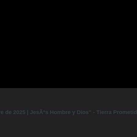
 de 2025 | JesÃºs Hombre y Dios" - Tierra Prometi