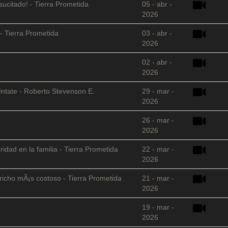
sucitado! - Tierra Prometida
05 - abr -
2026
- Tierra Prometida
03 - abr -
2026
02 - abr -
2026
©ntate - Roberto Stevenson E.
29 - mar -
2026
26 - mar -
2026
ridad en la familia - Tierra Prometida
22 - mar -
2026
richo mÃ¡s costoso - Tierra Prometida
21 - mar -
2026
19 - mar -
2026