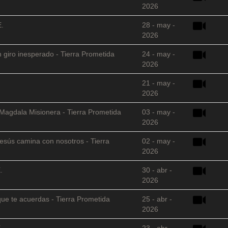
2026
E.
28 - may -
2026
 giro inesperado - Tierra Prometida
24 - may -
2026
21 - may -
2026
 Magdala Misionera - Tierra Prometida
03 - may -
2026
sús camina con nosotros - Tierra
02 - may -
2026
.
30 - abr -
2026
que te acuerdas - Tierra Prometida
25 - abr -
2026
.
23 - abr -