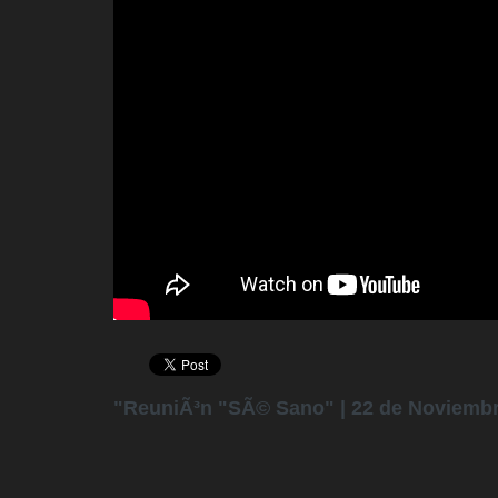
"ReuniÃ³n "SÃ© Sano" | 22 de Noviembre