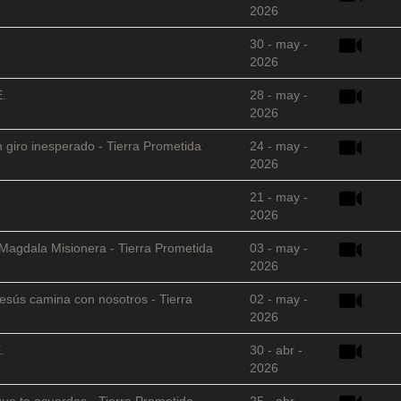
2026
30 - may -
2026
E.
28 - may -
2026
 giro inesperado - Tierra Prometida
24 - may -
2026
21 - may -
2026
 Magdala Misionera - Tierra Prometida
03 - may -
2026
sús camina con nosotros - Tierra
02 - may -
2026
.
30 - abr -
2026
que te acuerdas - Tierra Prometida
25 - abr -