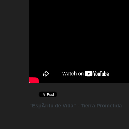
"EspÃ­ritu de Vida" - Tierra Prometida