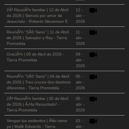
2Âª ReuniÃ³n familiar | 12 de Abril
12 -
de 2026 | Siervos por amor de
abr -
Jesucristo - Roberto Stevenson E.
2026
ReuniÃ³n "SÃ© Sano" | 11 de Abril
11 -
de 2026 | Salvador y Rey - Tierra
abr -
Prometida
2026
OraciÃ³n | 09 de Abril de 2026 -
09 -
Tierra Prometida
abr -
2026
ReuniÃ³n "SÃ© Sano" | 04 de Abril
05 -
de 2026 | Tres cruces dos destinos
abr -
diferentes - Tierra Prometida
2026
2Âª ReuniÃ³n familiar | 05 de Abril
05 -
de 2026 | Â¡Ha Resucitado! -
abr -
Tierra Prometida
2026
Vengan los sedientos | Ã‰l viene
03 -
ya | Malik Edwards - Tierra
abr -