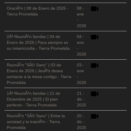
OraciÃ³n | 08 de Enero de 2026 -
08 -
Tierra Prometida
ene
-
2026
2Âª ReuniÃ³n familiar | 04 de
04 -
Enero de 2026 | Para siempre es
ene
su misericordia - Tierra Prometida
-
2026
ReuniÃ³n "SÃ© Sano" | 03 de
03 -
Enero de 2026 | JesÃºs desea
ene
sentarse a la mesa contigo - Tierra
-
Prometida
2026
1Âª ReuniÃ³n familiar | 21 de
21 -
Diciembre de 2025 | El plan
dic -
perfecto - Tierra Prometida
2025
ReuniÃ³n "SÃ© Sano" | Entre la
20 -
amistad y la traiciÃ³n - Tierra
dic -
Prometida
2025