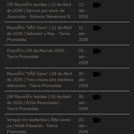
2Âª ReuniÃ³n familiar | 12 de Abril
12 -
de 2026 | Siervos por amor de
abr -
Jesucristo - Roberto Stevenson E.
2026
ReuniÃ³n "SÃ© Sano" | 11 de Abril
11 -
de 2026 | Salvador y Rey - Tierra
abr -
Prometida
2026
OraciÃ³n | 09 de Abril de 2026 -
09 -
Tierra Prometida
abr -
2026
ReuniÃ³n "SÃ© Sano" | 04 de Abril
05 -
de 2026 | Tres cruces dos destinos
abr -
diferentes - Tierra Prometida
2026
2Âª ReuniÃ³n familiar | 05 de Abril
05 -
de 2026 | Â¡Ha Resucitado! -
abr -
Tierra Prometida
2026
Vengan los sedientos | Ã‰l viene
03 -
ya | Malik Edwards - Tierra
abr -
Prometida
2026