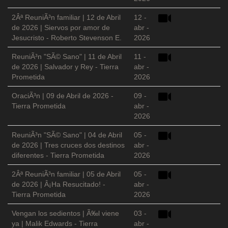
2Âª ReuniÃ³n familiar | 12 de Abril
12 -
de 2026 | Siervos por amor de
abr -
Jesucristo - Roberto Stevenson E.
2026
ReuniÃ³n "SÃ© Sano" | 11 de Abril
11 -
de 2026 | Salvador y Rey - Tierra
abr -
Prometida
2026
OraciÃ³n | 09 de Abril de 2026 -
09 -
Tierra Prometida
abr -
2026
ReuniÃ³n "SÃ© Sano" | 04 de Abril
05 -
de 2026 | Tres cruces dos destinos
abr -
diferentes - Tierra Prometida
2026
2Âª ReuniÃ³n familiar | 05 de Abril
05 -
de 2026 | Â¡Ha Resucitado! -
abr -
Tierra Prometida
2026
Vengan los sedientos | Ã‰l viene
03 -
ya | Malik Edwards - Tierra
abr -