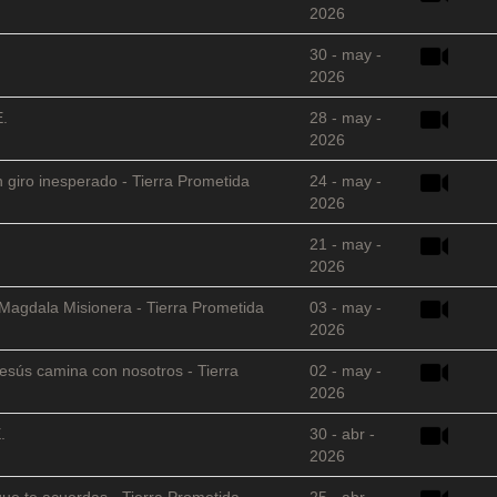
2026
30 - may -
2026
E.
28 - may -
2026
 giro inesperado - Tierra Prometida
24 - may -
2026
21 - may -
2026
 Magdala Misionera - Tierra Prometida
03 - may -
2026
sús camina con nosotros - Tierra
02 - may -
2026
.
30 - abr -
2026
que te acuerdas - Tierra Prometida
25 - abr -